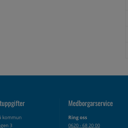
tuppgifter
Medborgarservice
eå kommun
Ring oss
gen 3 
0620 - 68 20 00