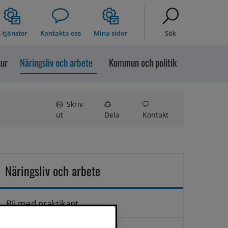
-tjänster
Kontakta oss
Mina sidor
Sök
tur
Näringsliv och arbete
Kommun och politik
Skriv
ut
Dela
Kontakt
Näringsliv och arbete
Bli med praktikant