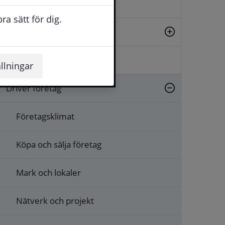
Hemmasommar
a sätt för dig.
Starta företag
Rådgivning och stöd
llningar
Driver företag
Företagsklimat
Köpa och sälja företag
Mark och lokaler
Nätverk och projekt