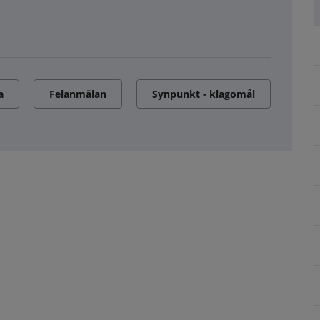
a
Felanmälan
Synpunkt - klagomål