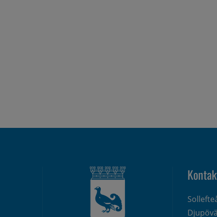
Kontak
Solleft
Djupövä