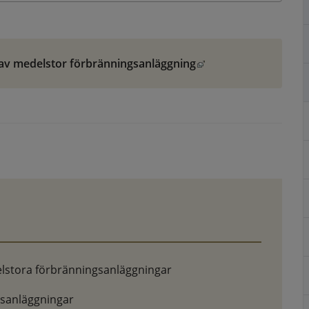
ng av medelstor förbränningsanläggning
Länk till annan webbplats, öppnas i nytt fönster.
lstora förbränningsanläggningar
sanläggningar