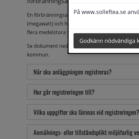
förbränningsanläggning får inte vara i dr
På www.solleftea.se använ
En förbränningsanläggning är medelstor om de
(megawatt) och har utsläpp till luft i en gemens
flera medelstora förbränningsanläggningar om de
Godkänn nödvändiga 
Se dokument nedan för registrerade medelstora 
kommun.
När ska anläggningen registreras?
Hur går registreringen till?
Vilka uppgifter ska lämnas vid registreringen
Anmälnings- eller tillståndsplikt miljöfarlig 