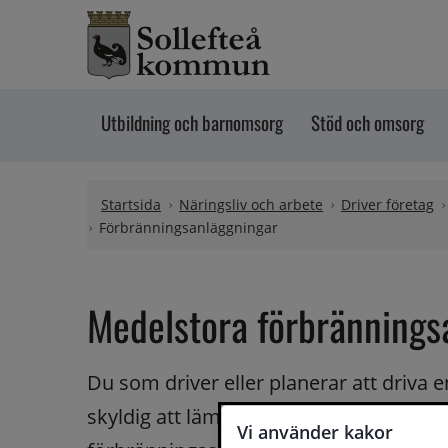
Hoppa till innehåll
Utbildning och barnomsorg
Stöd och omsorg
Startsida
Näringsliv och arbete
Driver företag
Förbränningsanläggningar
Medelstora förbrännings
Du som driver eller planerar att driva 
skyldig att lämna information om den ti
Vi använder kakor