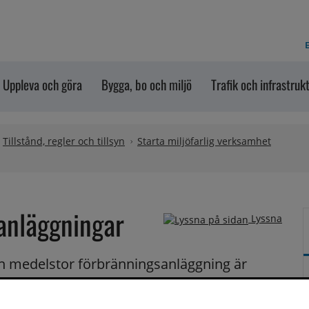
E
Uppleva och göra
Bygga, bo och miljö
Trafik och infrastruk
Tillstånd, regler och tillsyn
Starta miljöfarlig verksamhet
anläggningar
Lyssna
en medelstor förbränningsanläggning är 
ll tillsynsmyndigheten. En medelstor 