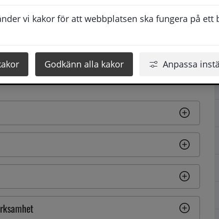
ift utan att vara registrerad.
der vi kakor för att webbplatsen ska fungera på ett br
n sammanlagda effekten är mellan 1 och 50 MW 
am skorsten. Inom en anläggning kan det alltså finnas 
 är kopplade till olika skorstenar.
kakor
Godkänn alla kakor
Anpassa instä
förbränningsanläggningar som finns i Sollefteå 
?
verksamhet