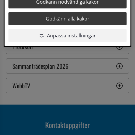
Här hittar du kallelser, protokoll och 
Godkänn nödvändiga kakor
sammanträden.
Godkänn alla kakor
Kallelser
Anpassa inställningar
Protokoll
Sammanträdesplan 2026
WebbTV
Kontaktuppgifter