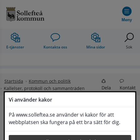
Hoppa till innehåll
Meny
E-tjänster
Kontakta oss
Mina sidor
Sök
Startsida
Kommun och politik
Dela
Kontakt
Kallelser, protokoll och sammanträden
Vi använder kakor
Kallelser, protokoll och 
På www.solleftea.se använder vi kakor för att
Lyssna
webbplatsen ska fungera på ett bra sätt för dig.
sammanträden