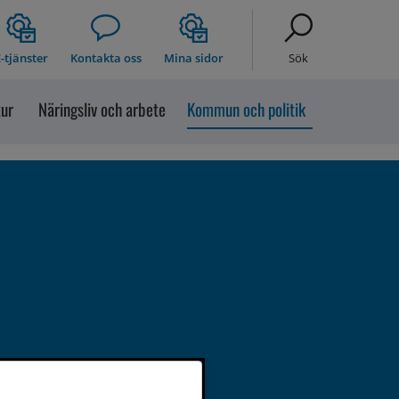
-tjänster
Kontakta oss
Mina sidor
Sök
tur
Näringsliv och arbete
Kommun och politik