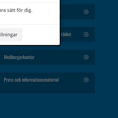
a sätt för dig.
Arkiv, diarium och släktforskning
Kallelser, protokoll och sammanträden
llningar
Medborgarkontor
Press och informationsmaterial