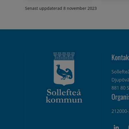
Senast uppdaterad
8 november 2023
Kontak
Solleft
Djupövä
881 80 S
Organi
212000-