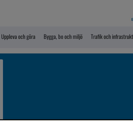
E
Uppleva och göra
Bygga, bo och miljö
Trafik och infrastruk