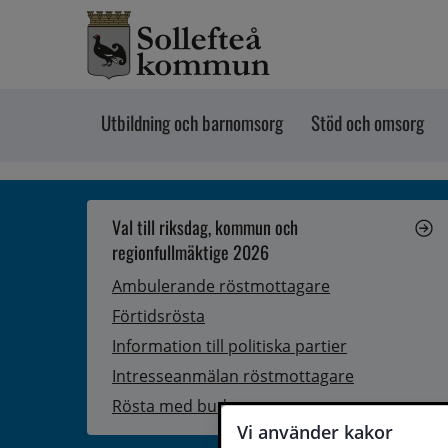
Hoppa till innehåll
Utbildning och barnomsorg
Stöd och omsorg
Val till riksdag, kommun och
regionfullmäktige 2026
Ambulerande röstmottagare
Förtidsrösta
Information till politiska partier
Intresseanmälan röstmottagare
Rösta med bud
Vi använder kakor