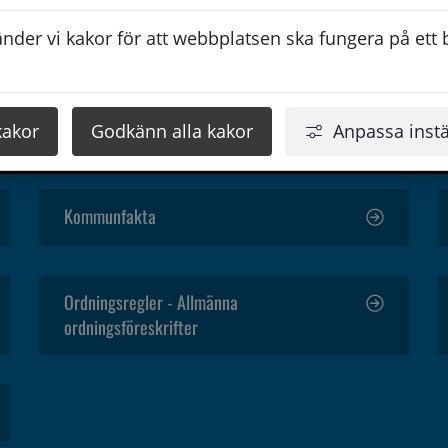
der vi kakor för att webbplatsen ska fungera på ett br
Anslagstavla
Dialog och synpunkter
kakor
Godkänn alla kakor
Anpassa instä
Kommunfakta
Ordningsregler - Allmänna
ordningsföreskrifter