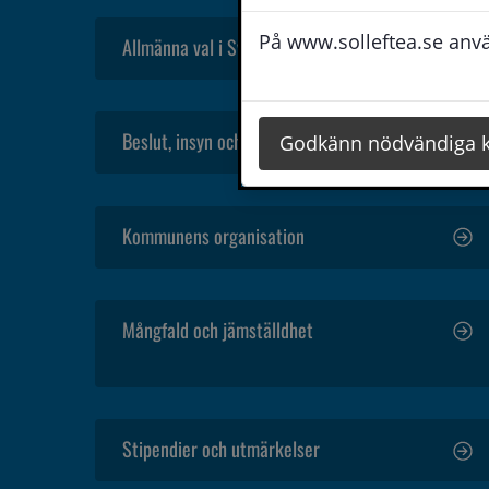
På www.solleftea.se använ
Allmänna val i Sverige
Beslut, insyn och rättssäkerhet
Godkänn nödvändiga 
Kommunens organisation
Mångfald och jämställdhet
Stipendier och utmärkelser