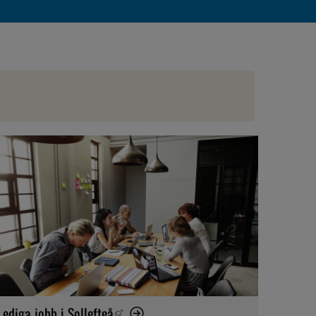
Lediga jobb i Sollefteå