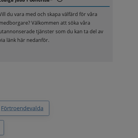
Länk till annan webbplats, öppnas i nytt fönster.
Vill du vara med och skapa välfärd för våra 
medborgare? Välkommen att söka våra 
utannonserade tjänster som du kan ta del av 
via länk här nedanför.
Förtroendevalda