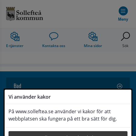
Hoppa till innehåll
Meny
E-tjänster
Kontakta oss
Mina sidor
Sök
Bad
Vi använder kakor
Camping
På www.solleftea.se använder vi kakor för att
webbplatsen ska fungera på ett bra sätt för dig.
Friluftsliv