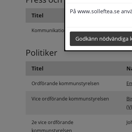
På www.solleftea.se använ
Titel
Namn
Kommunikationsstrateg
Majed 
Godkänn nödvändiga 
Politiker
Titel
N
Ordförande kommunstyrelsen
Em
Vice ordförande kommunstyrelsen
Bi
(VI
2e vice ordförande 
Jo
kommunstyrelsen