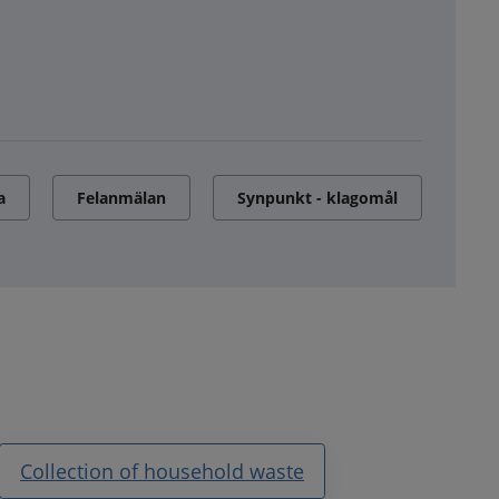
a
Felanmälan
Synpunkt - klagomål
Collection of household waste