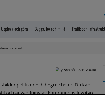
E
Uppleva och göra
Bygga, bo och miljö
Trafik och infrastruk
ationsmaterial
Lyssna
sbilder politiker och högre chefer. Du kan 
ofil och användning av kommunens logotyp.