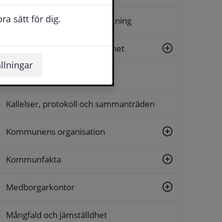
a sätt för dig.
Arkiv, diarium och släktforskning
Beslut, insyn och rättssäkerhet
llningar
Dialog och synpunkter
Kallelser, protokoll och sammanträden
Kommunens organisation
Kommunfakta
Medborgarkontor
Mångfald och jämställdhet