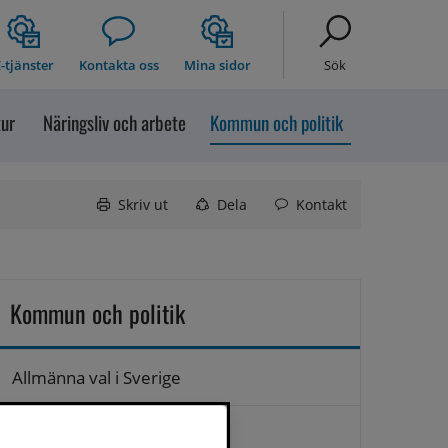
-tjänster
Kontakta oss
Mina sidor
Sök
tur
Näringsliv och arbete
Kommun och politik
Skriv ut
Dela
Kontakt
Kommun och politik
Allmänna val i Sverige
Anslagstavla