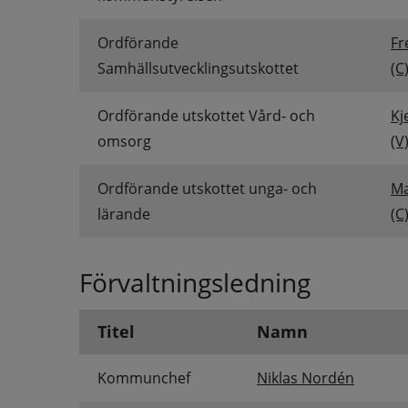
Ordförande 
Fr
Samhällsutvecklingsutskottet
(C
Ordförande utskottet Vård- och 
Kj
omsorg
(V
Ordförande utskottet unga- och 
Ma
lärande
(C
Förvaltningsledning
Titel
Namn
Kommunchef
Niklas Nordén