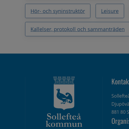
Hör- och syninstruktör
Leisure
Kallelser, protokoll och sammanträden
Kontak
Solleft
Djupövä
881 80 S
Organi