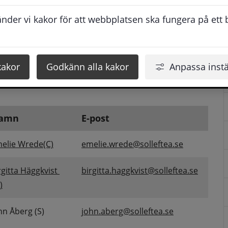
der vi kakor för att webbplatsen ska fungera på ett br
E-post
Safaee
majed.safaee@solleftea.se
kakor
Godkänn alla kakor
Anpassa instä
amn
E-post
elie Wrede(C)
emelie.wrede@solleftea.se
rgitta Häggkvist 
birgitta.haggkvist@solleftea.se
)
hn Åberg (S)
john.aberg@solleftea.se