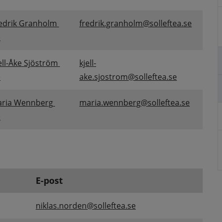
edrik Granholm 
fredrik.granholm@solleftea.se
)
ell-Åke Sjöström 
kjell-
)
ake.sjostrom@solleftea.se
ria Wennberg 
maria.wennberg@solleftea.se
)
E-post
niklas.norden@solleftea.se