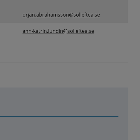
orjan.abrahamsson@solleftea.se
ann-katrin.lundin@solleftea.se