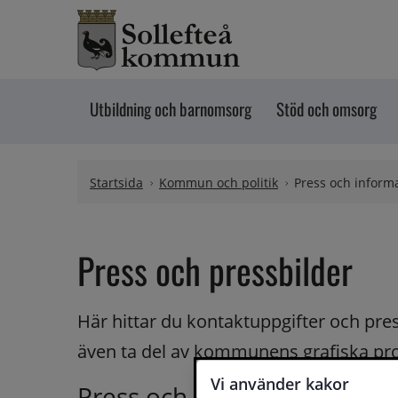
Hoppa till innehåll
Utbildning och barnomsorg
Stöd och omsorg
Startsida
Kommun och politik
Press och inform
Press och pressbilder
Här hittar du kontaktuppgifter och pres
även ta del av kommunens grafiska pr
Vi använder kakor
Press och media