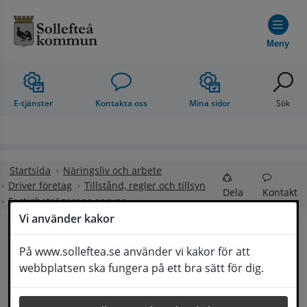
Hoppa till innehåll
Meny
E-tjänster
Kontakta oss
Mina sidor
Sök
Startsida
Näringsliv och arbete
Driver företag
Tillstånd, regler och tillsyn
Dela
Kontakt
Fastighetsägarens ansvar
Vi använder kakor
Fastighetsägarens 
På www.solleftea.se använder vi kakor för att
Lyssna
webbplatsen ska fungera på ett bra sätt för dig.
ansvar