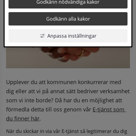
Godkänn nödvändiga kakor
Godkänn alla kakor
Anpassa inställningar
Upplever du att kommunen konkurrerar med 
dig eller att vi på annat sätt bedriver verksamhet 
som vi inte borde? Då har du en möjlighet att 
förmedla detta till oss genom vår 
E-tjänst som 
du finner här
.
När du skickar in via vår E-tjänst så legitimerar du dig 