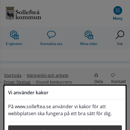
Hoppa till innehåll
Meny
E-tjänster
Kontakta oss
Mina sidor
Sök
Startsida
Näringsliv och arbete
Dela
Kontakt
Driver företag
Osund konkurrens
Vi använder kakor
Osund konkurrens
På www.solleftea.se använder vi kakor för att
Lyssna
webbplatsen ska fungera på ett bra sätt för dig.