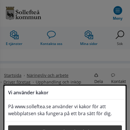
Hoppa till innehåll
Meny
E-tjänster
Kontakta oss
Mina sidor
Sök
Startsida
Näringsliv och arbete
Dela
Kontakt
Driver företag
Upphandling och inköp
Vi använder kakor
Upphandling och inköp
På www.solleftea.se använder vi kakor för att
Lyssna
webbplatsen ska fungera på ett bra sätt för dig.
Alla varor, tjänster och entreprenader som 
kommunen har behov av ska upphandlas. Hur 