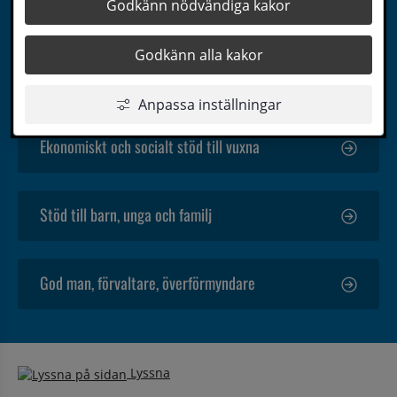
Godkänn nödvändiga kakor
Godkänn alla kakor
Stöd vid funktionsnedsättning eller psykisk
ohälsa
Anpassa inställningar
Ekonomiskt och socialt stöd till vuxna
Stöd till barn, unga och familj
God man, förvaltare, överförmyndare
Lyssna