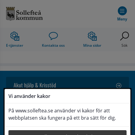
Hoppa till innehåll
Meny
E-tjänster
Kontakta oss
Mina sidor
Sök
Akut hjälp & Krisstöd
Vi använder kakor
Stöd till äldre
På www.solleftea.se använder vi kakor för att
webbplatsen ska fungera på ett bra sätt för dig.
Stöd inom hälso- och sjukvård