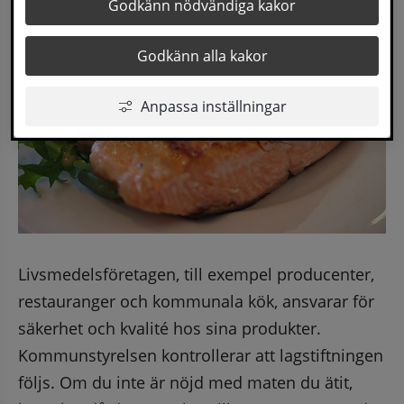
Godkänn nödvändiga kakor
Godkänn alla kakor
Anpassa inställningar
Livsmedelsföretagen, till exempel producenter, 
restauranger och kommunala kök, ansvarar för 
säkerhet och kvalité hos sina produkter. 
Kommunstyrelsen kontrollerar att lagstiftningen 
följs. Om du inte är nöjd med maten du ätit, 