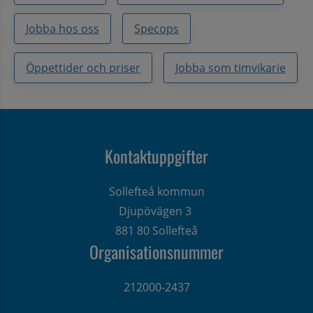
Jobba hos oss
Specops
Öppettider och priser
Jobba som timvikarie
Kontaktuppgifter
Sollefteå kommun
Djupövägen 3 
881 80 Sollefteå
Organisationsnummer
212000-2437