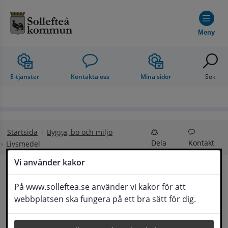
Hoppa till innehåll
Meny
E-tjänster
Kontakta oss
Mina sidor
Sök
Startsida
Bygga, bo och miljö
Dela
Kontakt
Livsmedel
Vi använder kakor
Livsmedel
På www.solleftea.se använder vi kakor för att
Lyssna
webbplatsen ska fungera på ett bra sätt för dig.