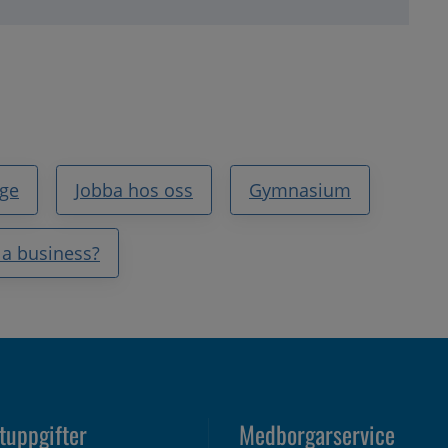
ige
Jobba hos oss
Gymnasium
 a business?
tuppgifter
Medborgarservice