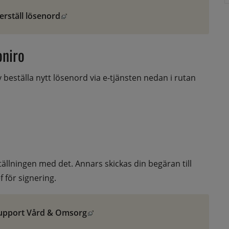
erställ lösenord
Länk till annan webbplats, öppnas i nytt fönster.
oniro
eställa nytt lösenord via e-tjänsten nedan i rutan 
ällningen med det. Annars skickas din begäran till 
 för signering.
upport Vård & Omsorg
Länk till annan webbplats, öppnas i nytt fönster.