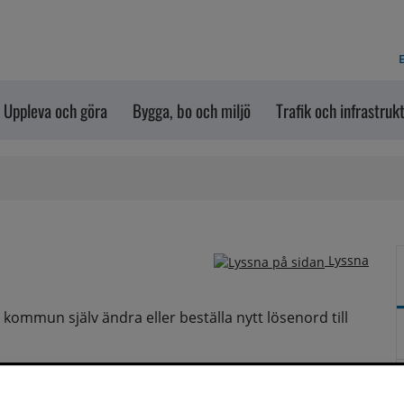
E
Uppleva och göra
Bygga, bo och miljö
Trafik och infrastruk
Lyssna
ommun själv ändra eller beställa nytt lösenord till 
erkskonto som man använder för att logga in på 