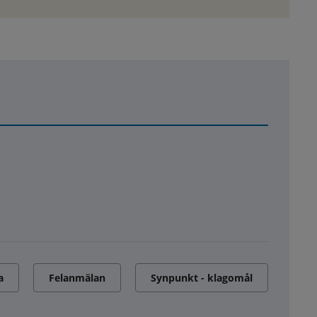
a
Felanmälan
Synpunkt - klagomål