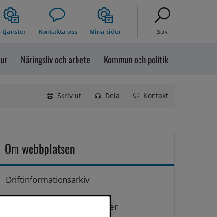
-tjänster
Kontakta oss
Mina sidor
Sök
tur
Näringsliv och arbete
Kommun och politik
Skriv ut
Dela
Kontakt
Om webbplatsen
Driftinformationsarkiv
Hantering av personuppgifter