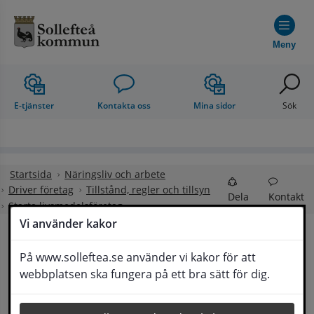
Hoppa till innehåll
Meny
E-tjänster
Kontakta oss
Mina sidor
Sök
Startsida
Näringsliv och arbete
Driver företag
Tillstånd, regler och tillsyn
Dela
Kontakt
Starta livsmedelsföretag
Vi använder kakor
Starta 
På www.solleftea.se använder vi kakor för att
Lyssna
webbplatsen ska fungera på ett bra sätt för dig.
livsmedelsföretag