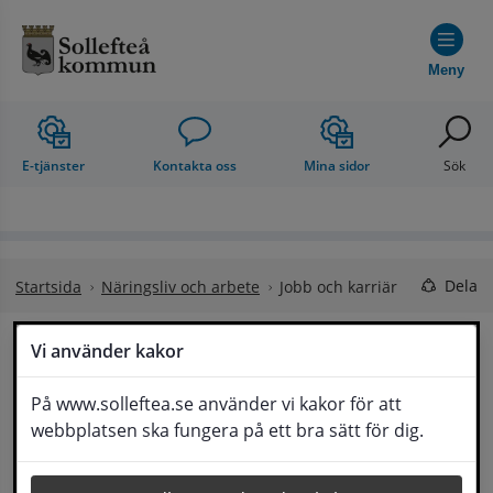
Hoppa till innehåll
Meny
E-tjänster
Kontakta oss
Mina sidor
Sök
Dela
Startsida
Näringsliv och arbete
Jobb och karriär
Vi använder kakor
Jobba med oss – bli en 
Lyssna
På www.solleftea.se använder vi kakor för att
del av framtidens Sollefteå
webbplatsen ska fungera på ett bra sätt för dig.
Hos oss på Sollefteå kommun gör du skillnad 