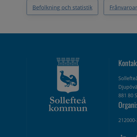
Befolkning och statistik
Frånvaroa
Kontak
Solleft
Djupövä
881 80 S
Organi
212000-