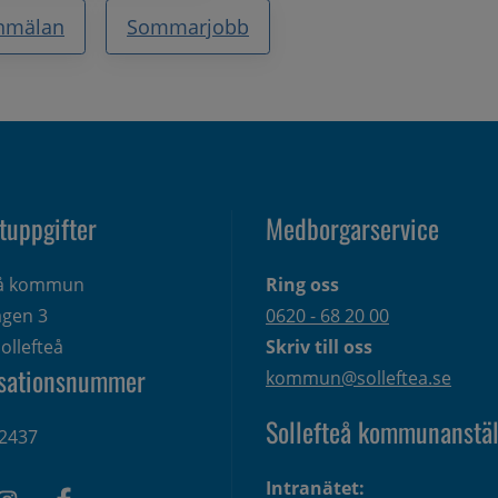
nmälan
Sommarjobb
tuppgifter
Medborgarservice
eå kommun
Ring oss
gen 3 
0620 - 68 20 00
ollefteå
Skriv till oss
sationsnummer
kommun@solleftea.se
Sollefteå kommunanstäl
2437
Intranätet: