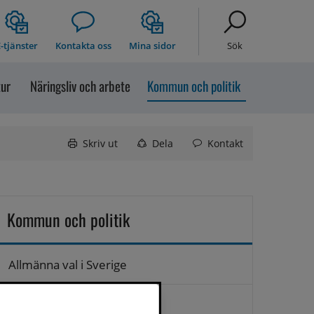
-tjänster
Kontakta oss
Mina sidor
Sök
tur
Näringsliv och arbete
Kommun och politik
Skriv ut
Dela
Kontakt
Kommun och politik
Allmänna val i Sverige
Anslagstavla