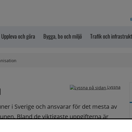
E
Uppleva och göra
Bygga, bo och miljö
Trafik och infrastruk
nisation
n
Lyssna
r i Sverige och ansvarar för det mesta av 
en. Bland de viktigaste uppgifterna är 
dreomsorg.