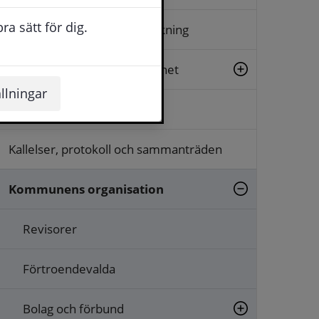
a sätt för dig.
Arkiv, diarium och släktforskning
Beslut, insyn och rättssäkerhet
llningar
Dialog och synpunkter
Kallelser, protokoll och sammanträden
Kommunens organisation
Revisorer
Förtroendevalda
Bolag och förbund