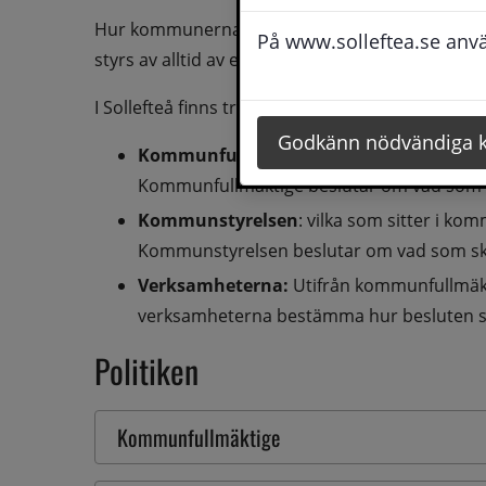
Hur kommunerna organiseras kan se olika ut. M
På www.solleftea.se använ
styrs av alltid av en politisk ledning. Politikerna
I Sollefteå finns tre nivåer:
Godkänn nödvändiga 
Kommunfullmäktige
: vilka som sitter i 
Kommunfullmäktige beslutar om vad som 
Kommunstyrelsen
: vilka som sitter i k
Kommunstyrelsen beslutar om vad som sk
Verksamheterna:
 Utifrån kommunfullmäk
verksamheterna bestämma hur besluten s
Politiken
Kommunfullmäktige