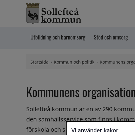
Hoppa till innehåll
Utbildning och barnomsorg
Stöd och omsorg
Startsida
Kommun och politik
Kommunens orga
Kommunens organisatio
Sollefteå kommun är en av 290 kommune
den samhällsservice som finns i kommun
förskola och skola, socialtjänst och äl
Vi använder kakor