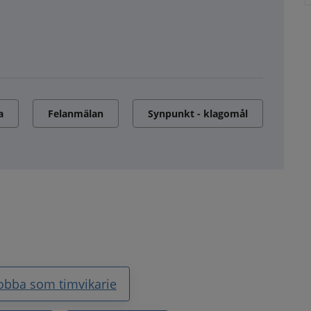
a
Felanmälan
Synpunkt - klagomål
obba som timvikarie