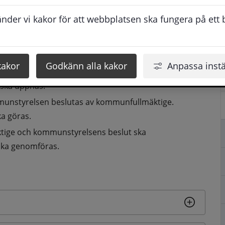
en det som alla har gemensamt är att verksamheten 
der vi kakor för att webbplatsen ska fungera på ett br
 (förtroendevalda) väljs i allmänna val vart fjärde år.
kakor
Godkänn alla kakor
Anpassa instä
kommunfullmäktige beslutas av väljarna i allmänna val. 
ska uppnås.
ommunstyrelsen beslutas av kommunfullmäktige. 
a göras.
tige och kommunstyrelsens beslut ska 
ka genomföras.