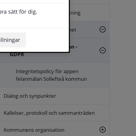
a sätt för dig.
Arkiv, diarium och släktforskning
Beslut, insyn och rättssäkerhet
llningar
Dataskyddsförordningen -
GDPR
Integritetspolicy för appen
felanmälan Sollefteå kommun
Dialog och synpunkter
Kallelser, protokoll och sammanträden
Kommunens organisation