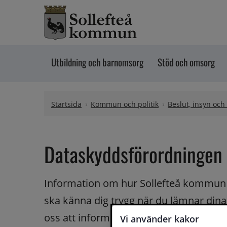
Hoppa till innehåll
Utbildning och barnomsorg
Stöd och omsorg
Startsida
Kommun och politik
Beslut, insyn och
Dataskyddsförordningen
Information om hur Sollefteå kommun ha
ska känna dig trygg när du lämnar dina up
oss att informera om hur vi hanterar d
Vi använder kakor