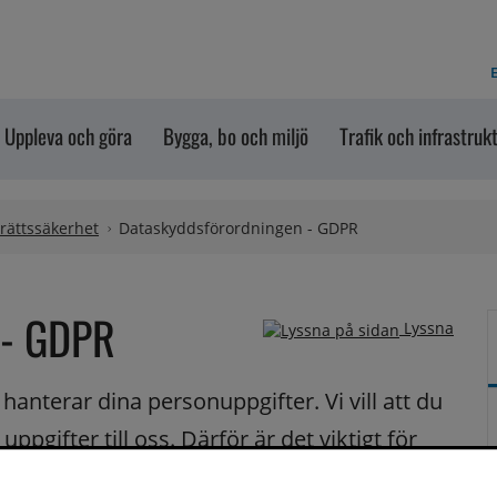
E
Uppleva och göra
Bygga, bo och miljö
Trafik och infrastruk
 rättssäkerhet
Dataskyddsförordningen - GDPR
 - GDPR
Lyssna
nterar dina personuppgifter. Vi vill att du 
pgifter till oss. Därför är det viktigt för 
ina personuppgifter. Här kan du läsa mer 