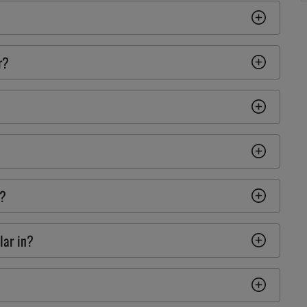
r?
d?
lar in?