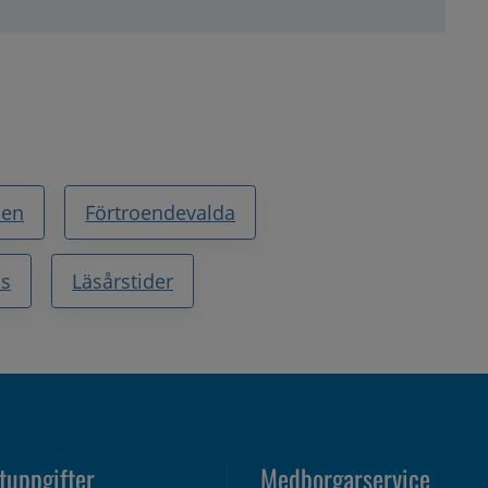
sen
Förtroendevalda
ss
Läsårstider
tuppgifter
Medborgarservice