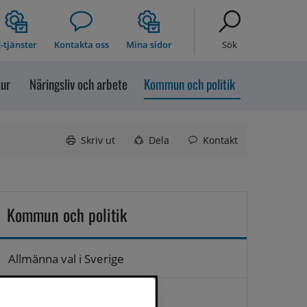
-tjänster
Kontakta oss
Mina sidor
Sök
tur
Näringsliv och arbete
Kommun och politik
Skriv ut
Dela
Kontakt
Kommun och politik
Allmänna val i Sverige
Anslagstavla