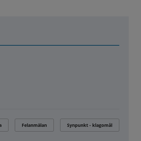
a
Felanmälan
Synpunkt - klagomål