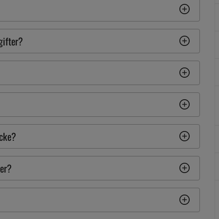
ifter?
ycke?
ter?