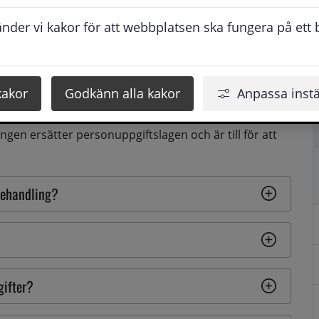
der vi kakor för att webbplatsen ska fungera på ett br
ter i olika sammanhang. Det är information som vi 
ce som du har rätt till och att vi ska kunna genomföra 
kakor
Godkänn alla kakor
Anpassa instä
skyddslagstiftning (GDPR, General Data Protection 
ngen ersätter personuppgiftslagen och är till för att 
behandling?
gifter?