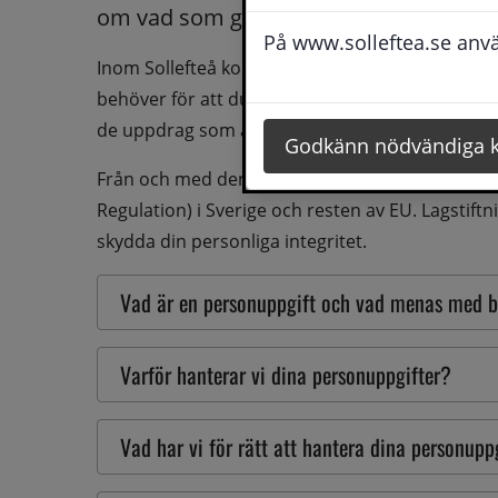
om vad som gäller.
På www.solleftea.se använ
Inom Sollefteå kommun hanterar vi personuppgif
behöver för att du ska få det stöd och den servi
de uppdrag som åligger kommunen.
Godkänn nödvändiga 
Från och med den 25 maj 2018 gäller en ny data
Regulation) i Sverige och resten av EU. Lagstiftni
skydda din personliga integritet.
Vad är en personuppgift och vad menas med 
Varför hanterar vi dina personuppgifter?
Vad har vi för rätt att hantera dina personupp