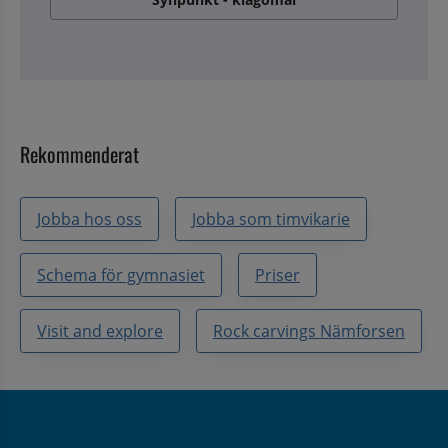
Rekommenderat
Jobba hos oss
Jobba som timvikarie
Schema för gymnasiet
Priser
Visit and explore
Rock carvings Nämforsen