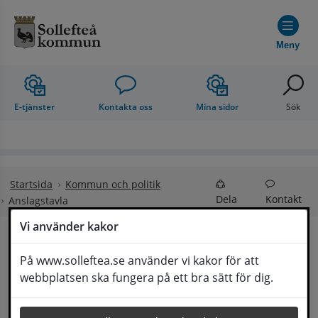
Hoppa till innehåll
Meny
E-tjänster
Kontakta oss
Mina sidor
Sök
Startsida
Kommun och politik
Dela
Kontakt
Anslagstavla
Vi använder kakor
Anslagstavla
På www.solleftea.se använder vi kakor för att
Lyssna
webbplatsen ska fungera på ett bra sätt för dig.