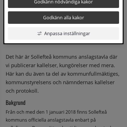
Godkänn nödvändiga kakor
Godkänn alla kakor
Anpassa inställningar
Det här är Sollefteå kommuns anslagstavla där 
vi publicerar kallelser, kungörelser med mera. 
Här kan du även ta del av kommunfullmäktiges, 
kommunstyrelsens och nämndernas kallelser 
och protokoll.
Bakgrund
Från och med den 1 januari 2018 finns Sollefteå 
kommuns officiella anslagstavla enbart på 