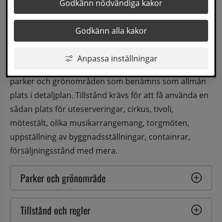
I Sollefteå kommun finns torg i nära anslutning 
Godkänn nödvändiga kakor
till parkering, lekplats, affärer och offentliga 
Godkänn alla kakor
verksamheter. För att få nyttja och driva 
verksamheter på allmän plats krävs tillstånd.
Anpassa inställningar
Allmän plats är generellt sett gator, trottoarer, torg, 
parker och grönområden som benämns som allmän 
plats i detaljplan. Tillstånd krävs för att få använda en 
sådan plats för uteserveringar, cirkus, tivoli, 
mötestält, olika musikarrangemang, torgmöten, 
uppställning av byggnadsställningar, containrar, 
försäljningsstånd med mera.
Parker och grönområde
Tillstånd och regler