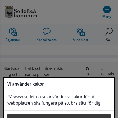
Hoppa till innehåll
Meny
E-tjänster
Kontakta oss
Mina sidor
Sök
Startsida
Trafik och infrastruktur
Dela
Kontakt
Torg och allmänna platser
Vi använder kakor
Torg och allmänna 
På www.solleftea.se använder vi kakor för att
Lyssna
webbplatsen ska fungera på ett bra sätt för dig.
platser