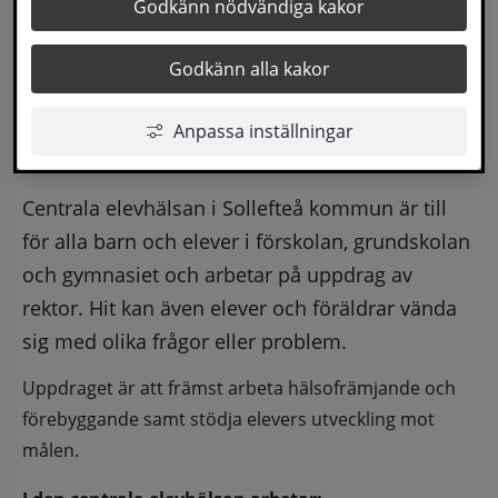
Godkänn nödvändiga kakor
Godkänn alla kakor
Anpassa inställningar
Centrala elevhälsan i Sollefteå kommun är till 
för alla barn och elever i förskolan, grundskolan 
och gymnasiet och arbetar på uppdrag av 
rektor. Hit kan även elever och föräldrar vända 
sig med olika frågor eller problem.
Uppdraget är att främst arbeta hälsofrämjande och 
förebyggande samt stödja elevers utveckling mot 
målen.