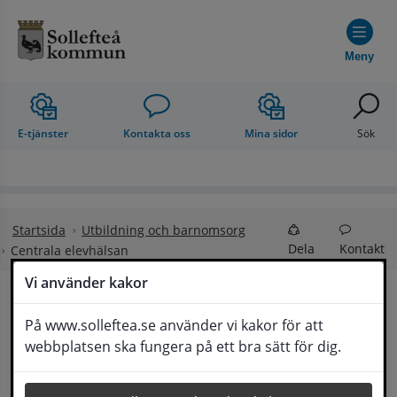
Hoppa till innehåll
Meny
E-tjänster
Kontakta oss
Mina sidor
Sök
Startsida
Utbildning och barnomsorg
Dela
Kontakt
Centrala elevhälsan
Vi använder kakor
Centrala elevhälsan
På www.solleftea.se använder vi kakor för att
Lyssna
webbplatsen ska fungera på ett bra sätt för dig.