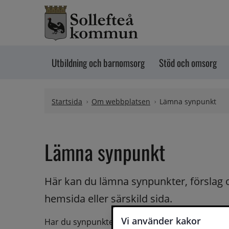
Hoppa till innehåll
Utbildning och barnomsorg
Stöd och omsorg
Startsida
Om webbplatsen
Lämna synpunkt
Lämna synpunkt
Här kan du lämna synpunkter, förslag 
hemsida eller särskild sida.
Vi använder kakor
Har du synpunkter på webbplatsen kan du skicka i