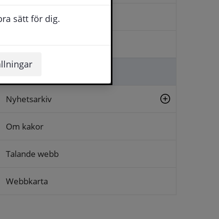
Kontakta oss
a sätt för dig.
Logga in
llningar
Lämna synpunkt
Nyhetsarkiv
Om kakor
Talande webb
Webbkarta