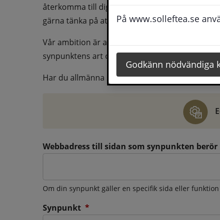
återkomma till dig behöver du även fylla i dina k
På www.solleftea.se använ
gärna tänka på att vara så tydlig som möjligt för 
Vår ambition är att besvara synpunkter så snart
synpunktens art och omfång.
Godkänn nödvändiga 
Har du allmänna synpunkter, klagomål eller ber
E
Webbadress till sidan som synpunkten berör
Om din synpunkt gäller en specifik sida eller funktion
(obligatorisk)
Synpunkt
*