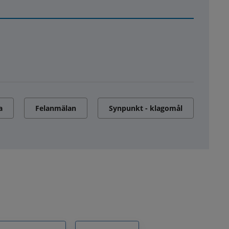
a
Felanmälan
Synpunkt - klagomål