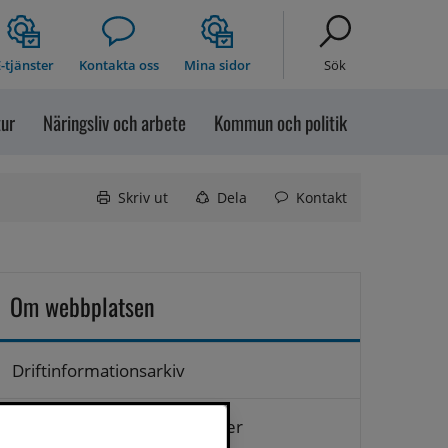
-tjänster
Kontakta oss
Mina sidor
Sök
tur
Näringsliv och arbete
Kommun och politik
Skriv ut
Dela
Kontakt
Om webbplatsen
Driftinformationsarkiv
Hantering av personuppgifter