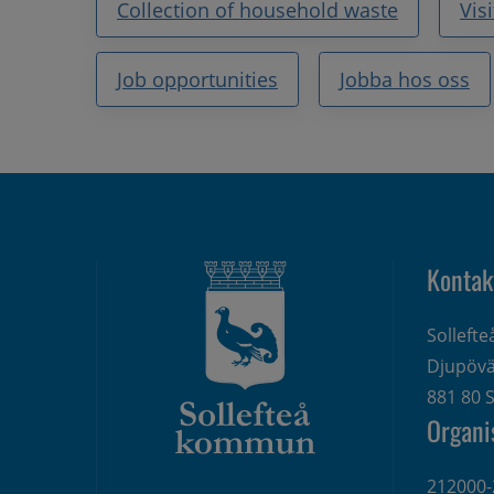
Collection of household waste
Vis
Job opportunities
Jobba hos oss
Kontak
Solleft
Djupövä
881 80 S
Organi
212000-