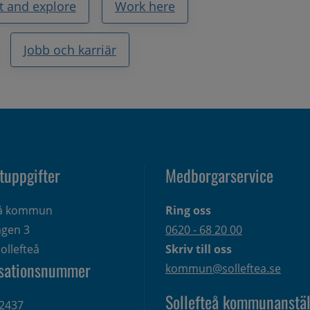
it and explore
Work here
Jobb och karriär
tuppgifter
Medborgarservice
eå kommun
Ring oss
gen 3 
0620 - 68 20 00
ollefteå
Skriv till oss
sationsnummer
kommun@solleftea.se
Sollefteå kommunanstäl
2437