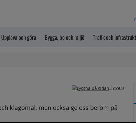
E
Uppleva och göra
Bygga, bo och miljö
Trafik och infrastruk
Lyssna
och klagomål, men också ge oss beröm på 
n dem via formuläret nedanför. Vill du att vi ska 