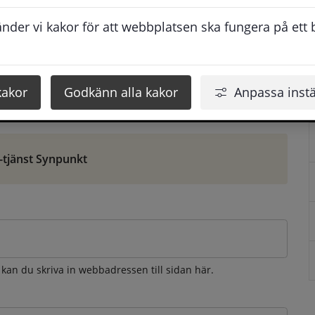
ontaktuppgifter. När du skriver in din synpunkt får du 
der vi kakor för att webbplatsen ska fungera på ett br
att vi ska kunna hjälpa dig bättre.
 som möjligt, men svarstiden beror givetvis på 
kakor
Godkänn alla kakor
Anpassa instä
öm gör du det via e-tjänsten Synpunkt
-tjänst Synpunkt
 kan du skriva in webbadressen till sidan här.