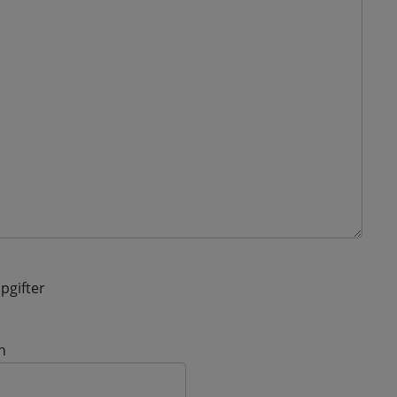
pgifter
n