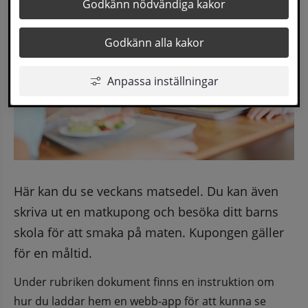
Godkänn nödvändiga kakor
Godkänn alla kakor
Anpassa inställningar
Här kan du se veckans matsedel. Du kan även 
skriva ut en matkupong och besöka ditt barns 
skola för att smaka på maten. Kupongen gäller 
för en måltid.
Under rubriken dokument finns en instruktion om 
hur du laddar hem en webb-app för att kunna se 