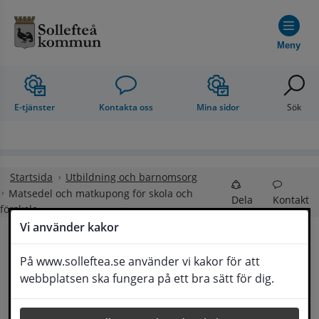
Hoppa till innehåll
Meny
E-tjänster
Kontakta oss
Mina sidor
Sök
Startsida
Utbildning och barnomsorg
Matsedel och matkupong för skola och
Dela
Kontakt
förskola
Vi använder kakor
Matsedel och 
På www.solleftea.se använder vi kakor för att
Lyssna
webbplatsen ska fungera på ett bra sätt för dig.
matkupong för skola och förskola