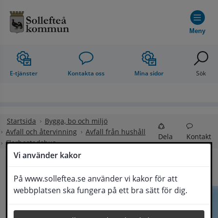
Hoppa till innehåll
Meny
E-tjänster
Kontakta oss
Mina sidor
Sök
Startsida
Bygga, bo och miljö
Avfall och återvinning
Avfall från hushåll
Dela
Kontakt
Flerbostadshus
Vi använder kakor
På www.solleftea.se använder vi kakor för att
Lyssna
webbplatsen ska fungera på ett bra sätt för dig.