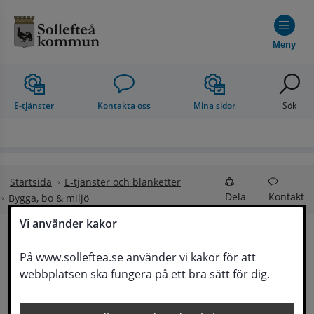
Hoppa till innehåll
Meny
E-tjänster
Kontakta oss
Mina sidor
Sök
Startsida
E-tjänster och blanketter
Dela
Kontakt
Bygga, bo & miljö
Vi använder kakor
Bygga, bo & miljö
På www.solleftea.se använder vi kakor för att
Lyssna
webbplatsen ska fungera på ett bra sätt för dig.
Här hittar du alla e-tjänster och blanketter inom 
området Bygga, bo och miljö. Du som 