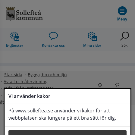
Hoppa till innehåll
Meny
E-tjänster
Kontakta oss
Mina sidor
Sök
Startsida
Bygga, bo och miljö
Avfall och återvinning
Avfall från verksamheter
Dela
Kontakt
Verksamhetsavfall på Rödsta
Vi använder kakor
återvinningscentral
På www.solleftea.se använder vi kakor för att
webbplatsen ska fungera på ett bra sätt för dig.
Verksamhetsavfall på 
Lyssna