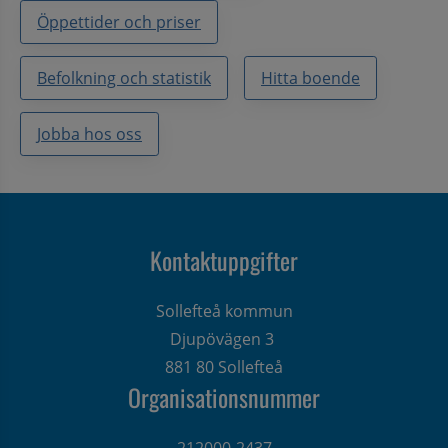
Öppettider och priser
Befolkning och statistik
Hitta boende
Jobba hos oss
Kontaktuppgifter
Sollefteå kommun
Djupövägen 3 
881 80 Sollefteå
Organisationsnummer