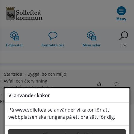
Hoppa till innehåll
Meny
E-tjänster
Kontakta oss
Mina sidor
Sök
Startsida
Bygga, bo och miljö
Avfall och återvinning
Avfall från verksamheter
Dela
Kontakt
Verksamhetsavfall på Edsbackens och
Vi använder kakor
Ramsele återvinningscentral
På www.solleftea.se använder vi kakor för att
webbplatsen ska fungera på ett bra sätt för dig.
Verksamhetsavfall på 
Lyssna