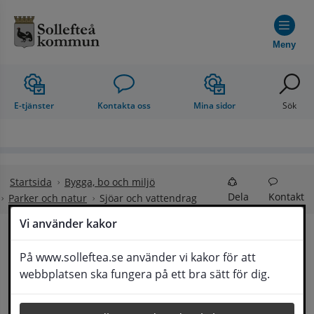
Hoppa till innehåll
Meny
E-tjänster
Kontakta oss
Mina sidor
Sök
Startsida
Bygga, bo och miljö
Dela
Kontakt
Parker och natur
Sjöar och vattendrag
Vi använder kakor
Sjöar och vattendrag
På www.solleftea.se använder vi kakor för att
Lyssna
webbplatsen ska fungera på ett bra sätt för dig.