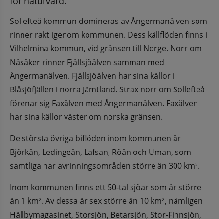
för naturvård. ​
Sollefteå kommun domineras av Ångermanälven som 
rinner rakt igenom kommunen. Dess källflöden finns i 
Vilhelmina kommun, vid gränsen till Norge. Norr om 
Näsåker rinner Fjällsjöälven samman med 
Ångermanälven. Fjällsjöälven har sina källor i 
Blåsjöfjällen i norra Jämtland. Strax norr om Sollefteå 
förenar sig Faxälven med Ångermanälven. Faxälven 
har sina källor väster om norska gränsen.
De största övriga biflöden inom kommunen är 
Björkån, Ledingeån, Lafsan, Röån och Uman, som 
samtliga har avrinningsområden större än 300 km².
Inom kommunen finns ett 50-tal sjöar som är större 
än 1 km². Av dessa är sex större än 10 km², nämligen 
Hällbymagasinet, Storsjön, Betarsjön, Stor-Finnsjön, 