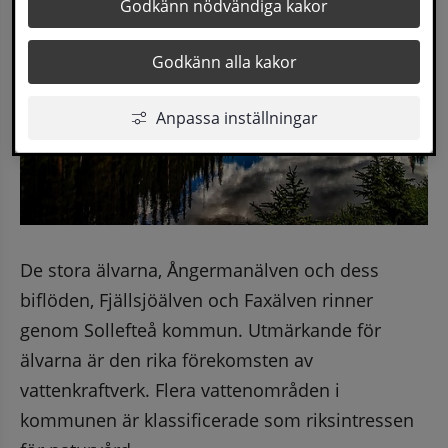
Godkänn nödvändiga kakor
Godkänn alla kakor
Anpassa inställningar
De stora älvarna, Ångermanälven och dess 
biflöden, Fjällsjöälven och Faxälven rinner 
genom Sollefteå kommun. Utmärkande för 
älvarna är den rika förekomsten av 
vattenkraftverk. Flera vattenområden i 
kommunen är klassificerade som riksintressen 