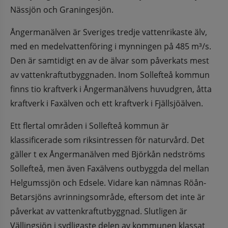
Nässjön och Graningesjön.
Ångermanälven är Sveriges tredje vattenrikaste älv, 
med en medelvattenföring i mynningen på 485 m³/s. 
Den är samtidigt en av de älvar som påverkats mest 
av vattenkraftutbyggnaden. Inom Sollefteå kommun 
finns tio kraftverk i Ångermanälvens huvudgren, åtta 
kraftverk i Faxälven och ett kraftverk i Fjällsjöälven.
Ett flertal områden i Sollefteå kommun är 
klassificerade som riksintressen för naturvård. Det 
gäller t ex Ångermanälven med Björkån nedströms 
Sollefteå, men även Faxälvens outbyggda del mellan 
Helgumssjön och Edsele. Vidare kan nämnas Röån-
Betarsjöns avrinningsområde, eftersom det inte är 
påverkat av vattenkraftutbyggnad. Slutligen är 
Vällingsjön i sydligaste delen av kommunen klassat 