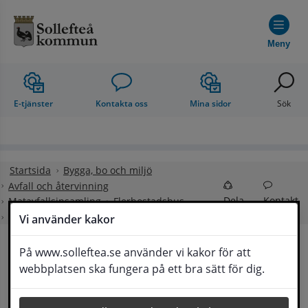
Hoppa till innehåll
Meny
E-tjänster
Kontakta oss
Mina sidor
Sök
Startsida
Bygga, bo och miljö
Avfall och återvinning
Dela
Kontakt
Matavfallsinsamling
Flerbostadshus
För fastighetsägare
Vi använder kakor
På www.solleftea.se använder vi kakor för att
För fastighetsägare
webbplatsen ska fungera på ett bra sätt för dig.
Lyssna
2024 startade insamling av matavfall i Sollefteå. 