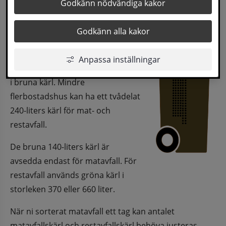
Godkänn nödvändiga kakor
Utsorteringen är obligatorisk för alla.
Kärl
Godkänn alla kakor
Kärlstorlek
Anpassa inställningar
I flerbostadshus sker insamlingen 
i bruna kärl. Mindre 
flerbostadshus kan ha ett tvådelat 
240-liters kärl för mat- och 
restavfall.
De bruna 140-liters kärl är 
avsedda endast för matavfall. För 
restavfall används gröna kärl i 
storleken 370 eller 660 liter.
När ni sorterat matavfall ett tag kan antalet 
matavfallskärl och restavfallskärl behöva justeras. 