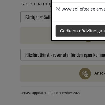
kan du ha möjlighet att få riksfärdtjäns
På www.solleftea.se använ
Färdtjänst Sollefteå
Godkänn nödvändiga 
Ans
Riksfärdtjänst - resor utanför den egna kom
Ansök
Senast uppdaterad
27 december 2022