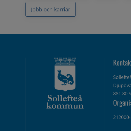
Jobb och karriär
Kontak
Solleft
Djupövä
881 80 S
Organi
212000-