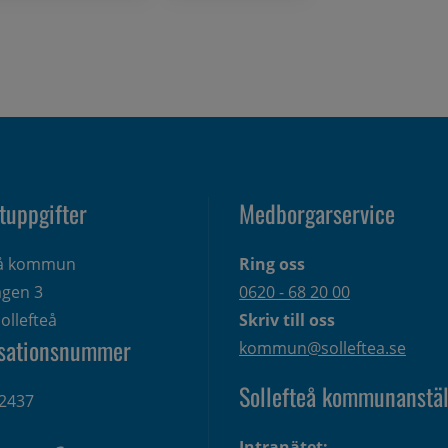
tuppgifter
Medborgarservice
eå kommun
Ring oss
gen 3 
0620 - 68 20 00
ollefteå
Skriv till oss
sationsnummer
kommun@solleftea.se
Sollefteå kommunanstäl
2437
Intranätet: