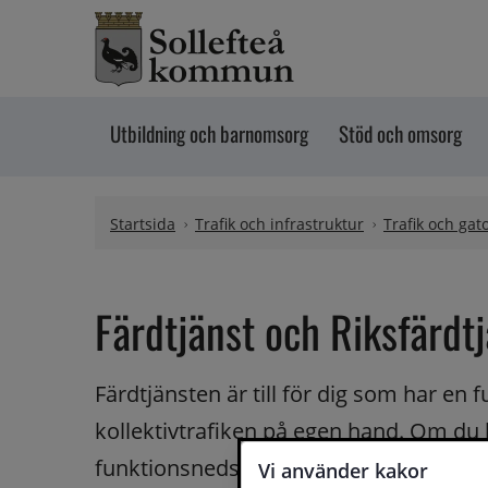
Hoppa till innehåll
Utbildning och barnomsorg
Stöd och omsorg
Startsida
Trafik och infrastruktur
Trafik och gat
Färdtjänst och Riksfärdt
Färdtjänsten är till för dig som har en
kollektivtrafiken på egen hand. Om du h
funktionsnedsättning som medför att du
Vi använder kakor