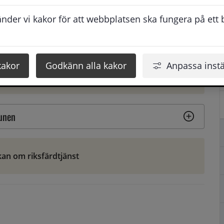
t.
der vi kakor för att webbplatsen ska fungera på ett br
kakor
Godkänn alla kakor
Anpassa instä
ökan om färdtjänst
munen
an om riksfärdtjänst