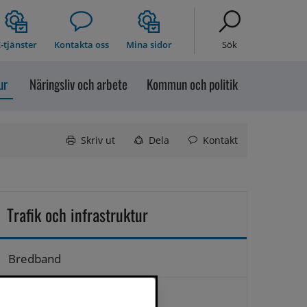
-tjänster
Kontakta oss
Mina sidor
Sök
ur
Näringsliv och arbete
Kommun och politik
Skriv ut
Dela
Kontakt
Trafik och infrastruktur
Bredband
Flyg