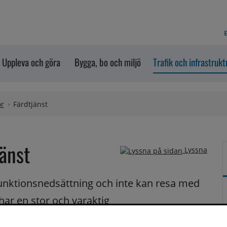
E
Uppleva och göra
Bygga, bo och miljö
Trafik och infrastrukt
or
Färdtjänst
jänst
Lyssna
 funktionsnedsättning och inte kan resa med 
ar en stor och varaktig 
 måste resa på ett särskilt kostsamt sätt, 