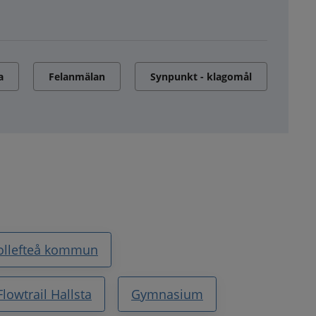
a
Felanmälan
Synpunkt - klagomål
Sollefteå kommun
Flowtrail Hallsta
Gymnasium