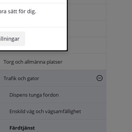
a sätt för dig.
Gå och cykla
Kollektivtrafik
llningar
Renhållning och snöröjning
Torg och allmänna platser
Trafik och gator
Dispens tunga fordon
Enskild väg och vägsamfällighet
Färdtjänst