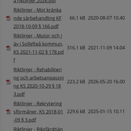
Pdf, 360 kB.
a riktlinjer 2026.pdf
Riktlinjer - Mot kränka
66.1 kB
2020-08-07 10.40
nde särbehandling KF
Pdf, 66.1 kB.
2018-10-09 § 166.pdf
Riktlinjer - Mutor och j
äv i Sollefteå kommun,
316.1 kB
2021-11-09 14.04
KS 2021-11-02 § 178.pd
Pdf, 316.1 kB.
f
Riktlinjer - Rehabiliteri
ng och arbetsanpassni
223.2 kB
2026-05-20 16.00
ng KS 2020-10-29 § 18
Pdf, 223.2 kB.
3.pdf
Riktlinjer - Rekrytering
229.6 kB
2025-01-15 10.11
sförmåner, KS 2018-01
Pdf, 229.6 kB.
-09 § 3.pdf
Riktlinjer - Riksfärdtjän