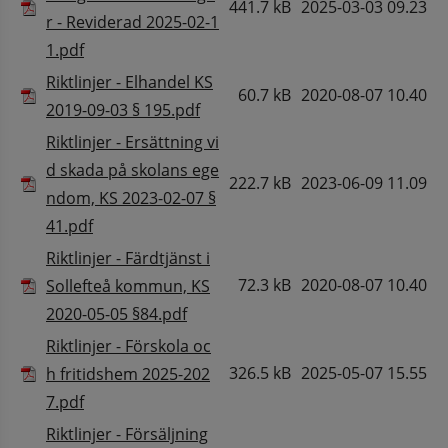
441.7 kB
2025-03-03 09.23
r - Reviderad 2025-02-1
Pdf, 441.7 kB.
1.pdf
Riktlinjer - Elhandel KS
60.7 kB
2020-08-07 10.40
Pdf, 60.7 kB.
2019-09-03 § 195.pdf
Riktlinjer - Ersättning vi
d skada på skolans ege
222.7 kB
2023-06-09 11.09
ndom, KS 2023-02-07 §
Pdf, 222.7 kB.
41.pdf
Riktlinjer - Färdtjänst i
72.3 kB
2020-08-07 10.40
Sollefteå kommun, KS
Pdf, 72.3 kB.
2020-05-05 §84.pdf
Riktlinjer - Förskola oc
326.5 kB
2025-05-07 15.55
h fritidshem 2025-202
Pdf, 326.5 kB.
7.pdf
Riktlinjer - Försäljning