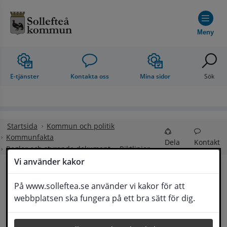
Hoppa till innehåll
Meny
E-tjänster
Kontakta oss
Mina sidor
Sök
Startsida
Kommun och politik
Kommunfakta
Dela
Kontakt
Regler och styrande dokument
Riktlinjer
Vi använder kakor
Riktlinjer
På www.solleftea.se använder vi kakor för att
Lyssna
webbplatsen ska fungera på ett bra sätt för dig.
Riktlinjer är dokument till grund för styrning av 
verksamheten. De utgör det ramverk som anger 