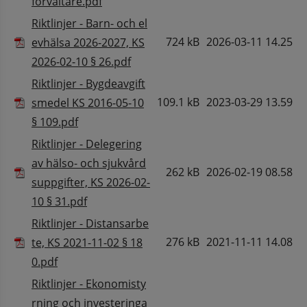
Pdf, 249.3 kB.
förvaltare.pdf
Riktlinjer - Barn- och el
724 kB
2026-03-11 14.25
evhälsa 2026-2027, KS
Pdf, 724 kB.
2026-02-10 § 26.pdf
Riktlinjer - Bygdeavgift
109.1 kB
2023-03-29 13.59
smedel KS 2016-05-10
Pdf, 109.1 kB.
§ 109.pdf
Riktlinjer - Delegering
av hälso- och sjukvård
262 kB
2026-02-19 08.58
suppgifter, KS 2026-02-
Pdf, 262 kB.
10 § 31.pdf
Riktlinjer - Distansarbe
276 kB
2021-11-11 14.08
te, KS 2021-11-02 § 18
Pdf, 276 kB.
0.pdf
Riktlinjer - Ekonomisty
rning och investeringa