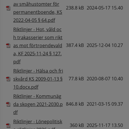
av småhustomter för
238.8 kB
2024-05-17 15.40
permanentboende, KS
Pdf, 238.8 kB.
2022-04-05 § 64.pdf
Riktlinjer - Hot, våld oc
h trakasserier som rikt
387.4 kB
2025-12-04 10.27
as mot förtroendevald
a, KF 2025-11-24 § 127.
Pdf, 387.4 kB.
pdf
Riktlinjer - Hälsa och fri
77.8 kB
2020-08-07 10.40
skvård KS 2009-01-13 §
Pdf, 77.8 kB.
10.docx.pdf
Riktlinjer - Kommunäg
846.8 kB
2021-03-15 09.37
da skogen 2021-2030.p
Pdf, 846.8 kB.
df
Riktlinjer - Lönepolitisk
360 kB
2025-11-17 13.50