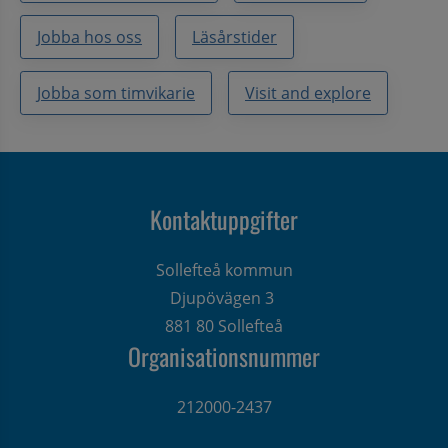
Jobba hos oss
Läsårstider
Jobba som timvikarie
Visit and explore
Kontaktuppgifter
Sollefteå kommun
Djupövägen 3 
881 80 Sollefteå
Organisationsnummer
212000-2437