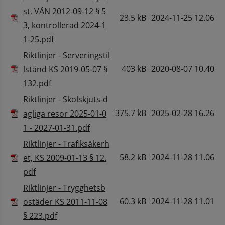
st, VÄN 2012-09-12 § 5
23.5 kB
2024-11-25 12.06
3, kontrollerad 2024-1
Pdf, 23.5 kB.
1-25.pdf
Riktlinjer - Serveringstil
403 kB
2020-08-07 10.40
lstånd KS 2019-05-07 §
Pdf, 403 kB.
132.pdf
Riktlinjer - Skolskjuts-d
375.7 kB
2025-02-28 16.26
agliga resor 2025-01-0
Pdf, 375.7 kB.
1 - 2027-01-31.pdf
Riktlinjer - Trafiksäkerh
58.2 kB
2024-11-28 11.06
et, KS 2009-01-13 § 12.
Pdf, 58.2 kB.
pdf
Riktlinjer - Trygghetsb
60.3 kB
2024-11-28 11.01
ostäder KS 2011-11-08
Pdf, 60.3 kB.
§ 223.pdf