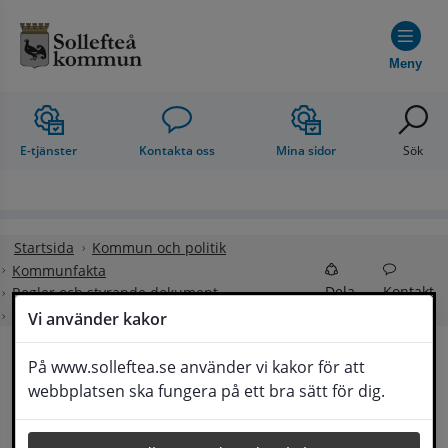
Hoppa till innehåll
Meny
E-tjänster
Kontakta oss
Mina sidor
Sök
Startsida
Kommun och politik
Kommunfakta
Dela
Kontakt
Regler och styrande dokument
Taxor och avgifter
Vi använder kakor
På www.solleftea.se använder vi kakor för att
Taxor och avgifter
webbplatsen ska fungera på ett bra sätt för dig.
Lyssna
Här finns taxor och avgifter oberoende av vilken 