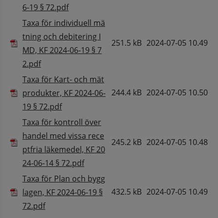
Pdf, 335.6 kB.
6-19 § 72.pdf
Taxa för individuell mä
tning och debitering I
251.5 kB
2024-07-05 10.49
MD, KF 2024-06-19 § 7
Pdf, 251.5 kB.
2.pdf
Taxa för Kart- och mät
244.4 kB
2024-07-05 10.50
produkter, KF 2024-06-
Pdf, 244.4 kB.
19 § 72.pdf
Taxa för kontroll över
handel med vissa rece
245.2 kB
2024-07-05 10.48
ptfria läkemedel, KF 20
Pdf, 245.2 kB.
24-06-14 § 72.pdf
Taxa för Plan och bygg
432.5 kB
2024-07-05 10.49
lagen, KF 2024-06-19 §
Pdf, 432.5 kB.
72.pdf