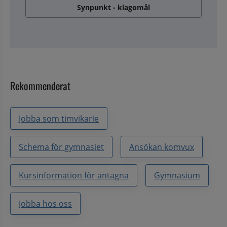
Synpunkt - klagomål
Rekommenderat
Jobba som timvikarie
Schema för gymnasiet
Ansökan komvux
Kursinformation för antagna
Gymnasium
Jobba hos oss