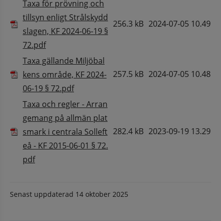
Taxa för prövning och
tillsyn enligt Strålskydd
256.3 kB
2024-07-05 10.49
slagen, KF 2024-06-19 §
Pdf, 256.3 kB.
72.pdf
Taxa gällande Miljöbal
257.5 kB
2024-07-05 10.48
kens område, KF 2024-
Pdf, 257.5 kB.
06-19 § 72.pdf
Taxa och regler - Arran
gemang på allmän plat
282.4 kB
2023-09-19 13.29
smark i centrala Solleft
eå - KF 2015-06-01 § 72.
Pdf, 282.4 kB.
pdf
Senast uppdaterad
14 oktober 2025