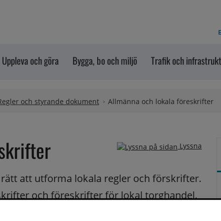
E
Uppleva och göra
Bygga, bo och miljö
Trafik och infrastruk
Regler och styrande dokument
Allmänna och lokala föreskrifter
skrifter
Lyssna
 att utforma lokala regler och förskrifter. 
rifter och föreskrifter för lokal torghandel. 
 om lokala föreskrifter.