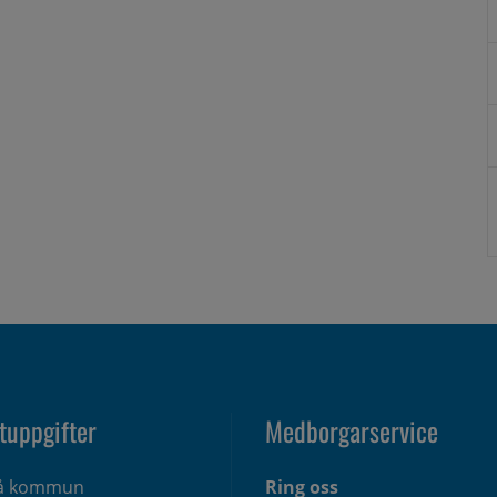
tuppgifter
Medborgarservice
eå kommun
Ring oss