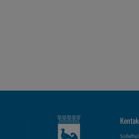
Kontak
Solleft