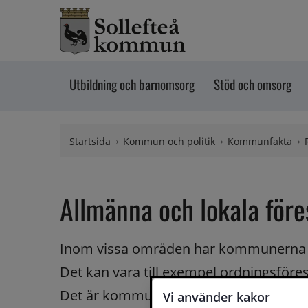
Hoppa till innehåll
Utbildning och barnomsorg
Stöd och omsorg
Startsida
Kommun och politik
Kommunfakta
Allmänna och lokala före
Inom vissa områden har kommunerna rätt
Det kan vara till exempel ordningsföresk
Det är kommunfullmäktige som beslutar
Vi använder kakor