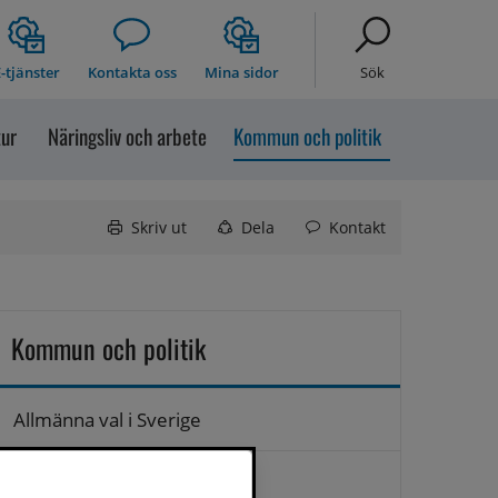
-tjänster
Kontakta oss
Mina sidor
Sök
tur
Näringsliv och arbete
Kommun och politik
Skriv ut
Dela
Kontakt
Kommun och politik
Allmänna val i Sverige
Anslagstavla