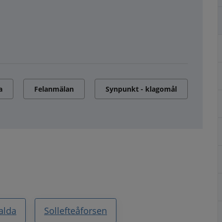
a
Felanmälan
Synpunkt - klagomål
alda
Sollefteåforsen