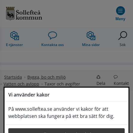
Hoppa till innehåll
Meny
E-tjänster
Kontakta oss
Mina sidor
Sök
Startsida
Bygga, bo och miljö
Dela
Kontakt
Vatten och avlopp
Taxor och avgifter
Vi använder kakor
Taxor och avgifter
På www.solleftea.se använder vi kakor för att
Lyssna
webbplatsen ska fungera på ett bra sätt för dig.
Du som är ansluten till det kommunala vatten- 
och avloppsnätet betalar en så kallad 