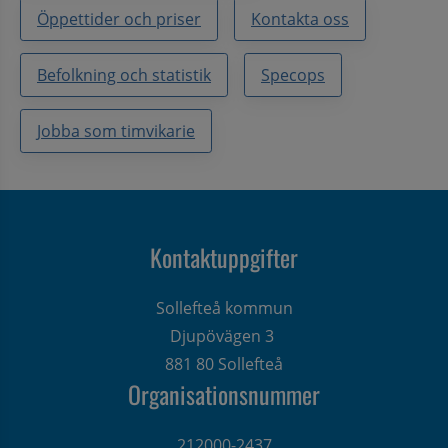
Öppettider och priser
Kontakta oss
Befolkning och statistik
Specops
Jobba som timvikarie
Kontaktuppgifter
Sollefteå kommun
Djupövägen 3 
881 80 Sollefteå
Organisationsnummer
212000-2437