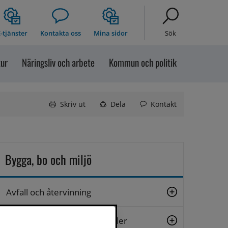
-tjänster
Kontakta oss
Mina sidor
Sök
tur
Näringsliv och arbete
Kommun och politik
Skriv ut
Dela
Kontakt
Bygga, bo och miljö
Avfall och återvinning
Bostäder och offentliga lokaler