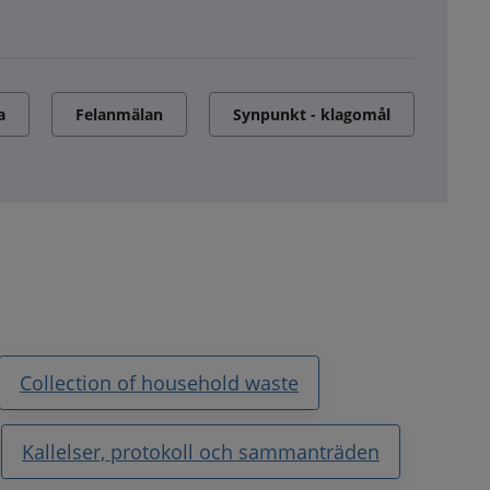
a
Felanmälan
Synpunkt - klagomål
Collection of household waste
Kallelser, protokoll och sammanträden