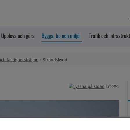
E
Uppleva och göra
Bygga, bo och miljö
Trafik och infrastruk
 och fastighetsfrågor
Strandskydd
Lyssna