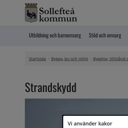
Hoppa till innehåll
Utbildning och barnomsorg
Stöd och omsorg
Startsida
Bygga, bo och miljö
Bygglov, tillstånd
Strandskydd
Vi använder kakor