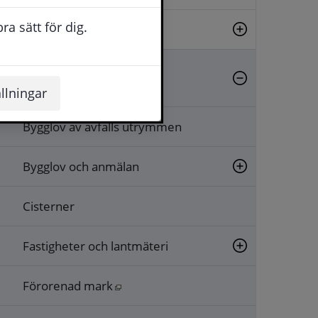
a sätt för dig.
Brandskydd och sotning
Bygglov, tillstånd och
fastighetsfrågor
llningar
Bygglov av avfalls utrymmen
Bygglov och anmälan
Cisterner
Fastigheter och lantmäteri
Öppnas i nytt fönster.
Förorenad mark