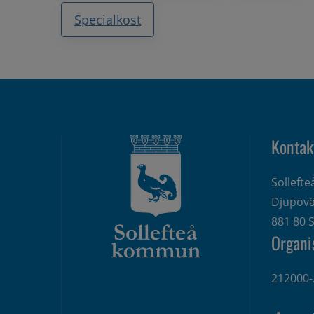
Specialkost
Kontak
Solleft
Djupövä
881 80 S
Organi
212000-