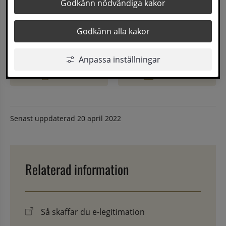
Godkänn nödvändiga kakor
Öppnas i nytt fönster.
BankID
Öppnas i nytt fönster.
Mobilt BankID
Godkänn alla kakor
Öppnas i nytt fönster.
Freja eID+
Anpassa inställningar
E-tjänst
Blankett
Senast uppdaterad
20 april 2022
Relaterad information
Så skaffar du e-legitimation