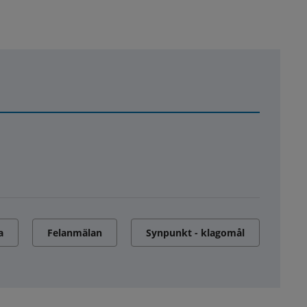
a
Felanmälan
Synpunkt - klagomål