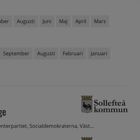
mber
Augusti
Juni
Maj
April
Mars
September
Augusti
Februari
Januari
ge
erpartiet, Socialdemokraterna, Väst...