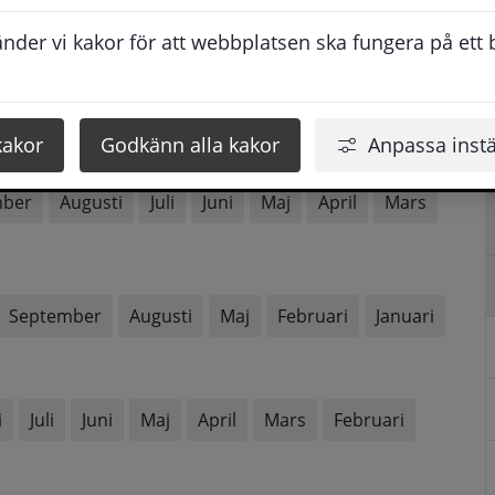
der vi kakor för att webbplatsen ska fungera på ett br
mber
Augusti
Juni
Maj
April
Mars
kakor
Godkänn alla kakor
Anpassa instä
mber
Augusti
Juli
Juni
Maj
April
Mars
September
Augusti
Maj
Februari
Januari
i
Juli
Juni
Maj
April
Mars
Februari