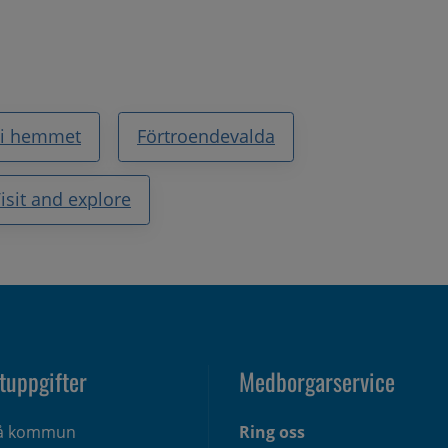
 i hemmet
Förtroendevalda
isit and explore
tuppgifter
Medborgarservice
eå kommun
Ring oss