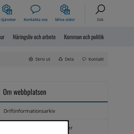
-tjänster
Kontakta oss
Mina sidor
Sök
tur
Näringsliv och arbete
Kommun och politik
Skriv ut
Dela
Kontakt
Om webbplatsen
Driftinformationsarkiv
Hantering av personuppgifter