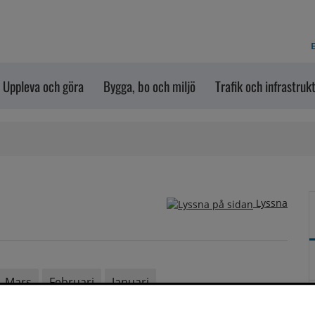
E
Uppleva och göra
Bygga, bo och miljö
Trafik och infrastruk
Lyssna
Mars
Februari
Januari