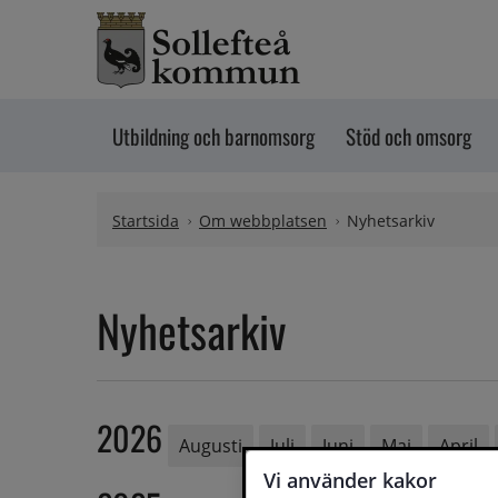
Hoppa till innehåll
Utbildning och barnomsorg
Stöd och omsorg
Startsida
Om webbplatsen
Nyhetsarkiv
Nyhetsarkiv
2026
Augusti
Juli
Juni
Maj
April
Vi använder kakor