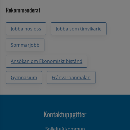
Rekommenderat
Jobba hos oss
Jobba som timvikarie
Sommarjobb
Ansökan om Ekonomiskt bistånd
Gymnasium
Frånvaroanmälan
Kontaktuppgifter
Sollefteå kommun