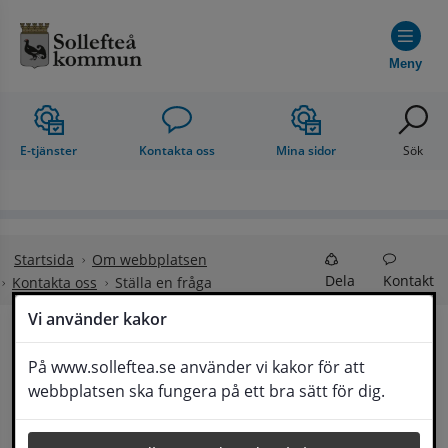
Hoppa till innehåll
Meny
E-tjänster
Kontakta oss
Mina sidor
Sök
Startsida
Om webbplatsen
Dela
Kontakt
Kontakta oss
Ställa en fråga
Vi använder kakor
Ställa en fråga
På www.solleftea.se använder vi kakor för att
Lyssna
webbplatsen ska fungera på ett bra sätt för dig.
Om din fråga är omfattande kan det bli aktuellt 
för Medborgarservice att själv få frågan 