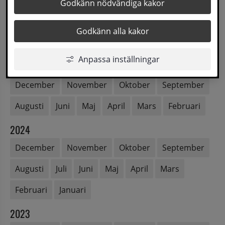
2026
Godkänn nödvändiga kakor
Augusti
Juli
Juni
Maj
April
Mars
Godkänn alla kakor
Februari
Januari
Anpassa inställningar
2025
December
November
Oktober
September
Augusti
Juni
Maj
April
Mars
Februari
2024
December
November
Oktober
September
Augusti
Juli
Juni
Maj
April
Mars
Februari
Januari
2023