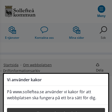
Hoppa till innehåll
Meny
E-tjänster
Kontakta oss
Mina sidor
Sök
Startsida
Om webbplatsen
Dela
Driftinformationsarkiv
Vi använder kakor
Driftinformationsarkiv
På www.solleftea.se använder vi kakor för att
Lyssna
webbplatsen ska fungera på ett bra sätt för dig.