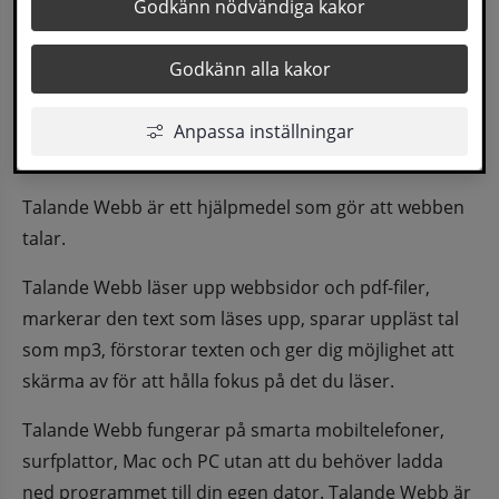
Godkänn nödvändiga kakor
webb på sollefteå.se
Godkänn alla kakor
Så funkar Talande Webb
Den här webbplatsen använder tjänsten Talande 
Anpassa inställningar
Webb för uppläsning av innehåll på webbplatsen.
Talande Webb är ett hjälpmedel som gör att webben 
talar.
Talande Webb läser upp webbsidor och pdf-filer, 
markerar den text som läses upp, sparar uppläst tal 
som mp3, förstorar texten och ger dig möjlighet att 
skärma av för att hålla fokus på det du läser.
Talande Webb fungerar på smarta mobiltelefoner, 
surfplattor, Mac och PC utan att du behöver ladda 
ned programmet till din egen dator. Talande Webb är 