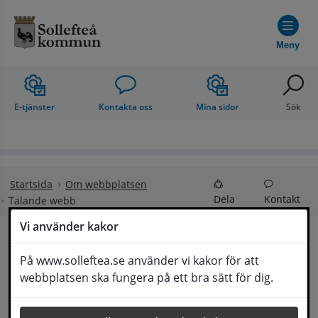
Hoppa till innehåll
Meny
E-tjänster
Kontakta oss
Mina sidor
Sök
Startsida
Om webbplatsen
Dela
Kontakt
Talande webb
Vi använder kakor
Talande webb
På www.solleftea.se använder vi kakor för att
Lyssna
webbplatsen ska fungera på ett bra sätt för dig.
Du kan använda 
tjänsten Talande 