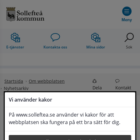
Hoppa till innehåll
Meny
E-tjänster
Kontakta oss
Mina sidor
Sök
Startsida
Om webbplatsen
Dela
Kontakt
Nyhetsarkiv
Vi använder kakor
Nyhetsarkiv
På www.solleftea.se använder vi kakor för att
Lyssna
webbplatsen ska fungera på ett bra sätt för dig.