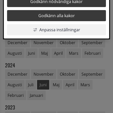
2026
Godkänn nödvändiga kakor
Augusti
Juli
Juni
Maj
April
Mars
Godkänn alla kakor
Februari
Januari
Anpassa inställningar
2025
December
November
Oktober
September
Augusti
Juni
Maj
April
Mars
Februari
2024
December
November
Oktober
September
Augusti
Juli
Juni
Maj
April
Mars
Februari
Januari
2023