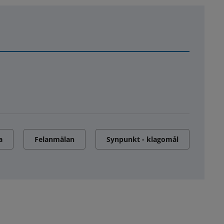
a
Felanmälan
Synpunkt - klagomål