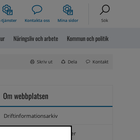
-tjänster
Kontakta oss
Mina sidor
Sök
tur
Näringsliv och arbete
Kommun och politik
Skriv ut
Dela
Kontakt
Om webbplatsen
Driftinformationsarkiv
Hantering av personuppgifter