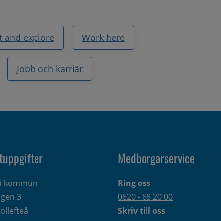
it and explore
Work here
Jobb och karriär
tuppgifter
Medborgarservice
eå kommun
Ring oss
gen 3 
0620 - 68 20 00
ollefteå
Skriv till oss