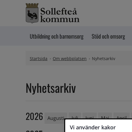
Hoppa till innehåll
Utbildning och barnomsorg
Stöd och omsorg
Startsida
Om webbplatsen
Nyhetsarkiv
Nyhetsarkiv
2026
Augusti
Juli
Juni
Maj
April
Vi använder kakor