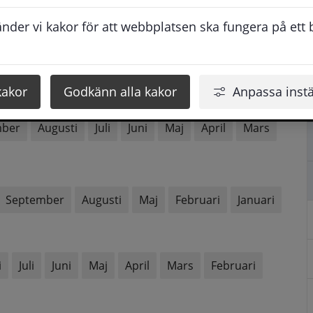
der vi kakor för att webbplatsen ska fungera på ett br
mber
Augusti
Juni
Maj
April
Mars
kakor
Godkänn alla kakor
Anpassa instä
mber
Augusti
Juli
Juni
Maj
April
Mars
September
Augusti
Maj
Februari
Januari
i
Juli
Juni
Maj
April
Mars
Februari