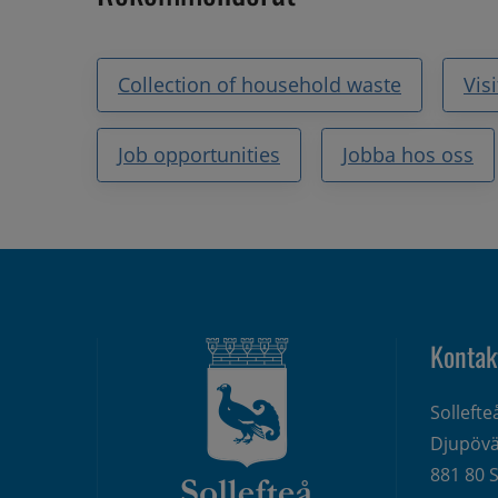
Collection of household waste
Vis
Job opportunities
Jobba hos oss
Kontak
Solleft
Djupövä
881 80 S