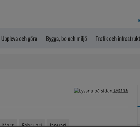
E
Uppleva och göra
Bygga, bo och miljö
Trafik och infrastruk
Lyssna
Mars
Februari
Januari