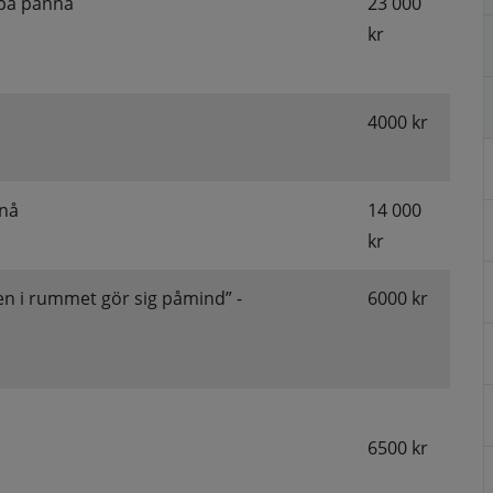
 på pannå
23 000 
kr
4000 kr
nnå
14 000 
kr
n i rummet gör sig påmind” - 
6000 kr
6500 kr