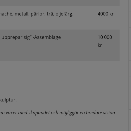
ché, metall, pärlor, trä, oljefärg.
4000 kr
 upprepar sig” -Assemblage
10 000 
kr
kulptur.
om växer med skapandet och möjliggör en bredare vision 