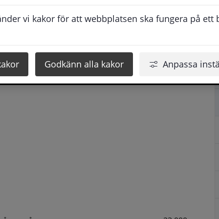
dagliga.
der vi kakor för att webbplatsen ska fungera på ett br
t utgör en stor utmaning för oss alla.
erkar och förändrar vår tillvaro väcker i mig tankar 
kakor
Godkänn alla kakor
Anpassa instä
landade material och tekniker är närvarande i min 