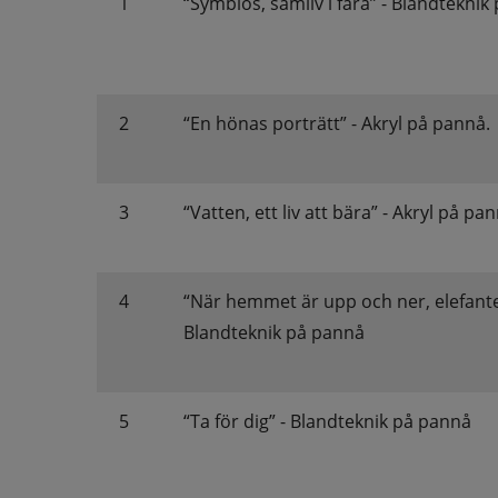
1
“Symbios, samliv i fara” - Blandteknik
2
“En hönas porträtt” - Akryl på pannå.
3
“Vatten, ett liv att bära” - Akryl på pa
4
“När hemmet är upp och ner, elefante
Blandteknik på pannå
5
“Ta för dig” - Blandteknik på pannå