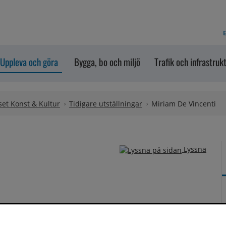
E
Uppleva och göra
Bygga, bo och miljö
Trafik och infrastruk
et Konst & Kultur
Tidigare utställningar
Miriam De Vincenti
Lyssna