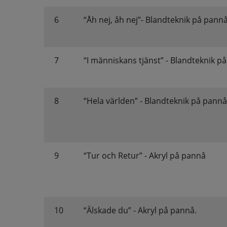
6
“Åh nej, åh nej”- Blandteknik på pann
7
“I människans tjänst” - Blandteknik p
8
“Hela världen” - Blandteknik på pannå
9
“Tur och Retur” - Akryl på pannå
10
“Älskade du” - Akryl på pannå.