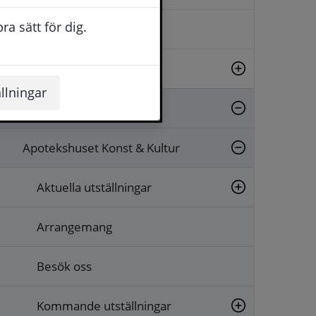
a sätt för dig.
Evenemang
Fritid
llningar
Kultur
Apotekshuset Konst & Kultur
Aktuella utställningar
Arrangemang
Besök oss
Kommande utställningar