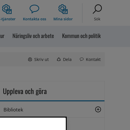
-tjänster
Kontakta oss
Mina sidor
Sök
tur
Näringsliv och arbete
Kommun och politik
Skriv ut
Dela
Kontakt
Uppleva och göra
Bibliotek
Bilddatabas Sollefteå