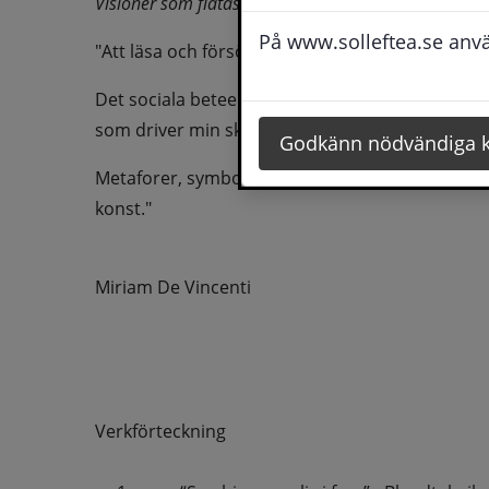
Visioner som flätas samman. Landskap som blir var
På www.solleftea.se använ
"Att läsa och försöka bryta ner dagens verklighe
Det sociala beteendet inför stora frågor som påv
som driver min skapande process.
Godkänn nödvändiga 
Metaforer, symboler, öppna reflektioner samt b
konst." 
Miriam De Vincenti
Verkförteckning