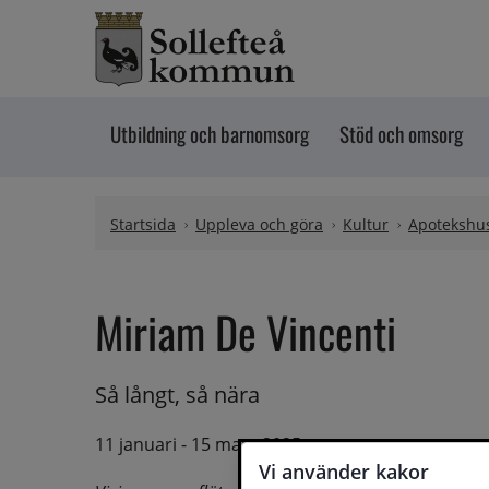
Hoppa till innehåll
Utbildning och barnomsorg
Stöd och omsorg
Startsida
Uppleva och göra
Kultur
Apotekshus
Miriam De Vincenti
Så långt, så nära
11 januari - 15 mars 2025
Vi använder kakor