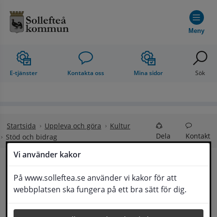
Hoppa till innehåll
Meny
E-tjänster
Kontakta oss
Mina sidor
Sök
Startsida
Uppleva och göra
Kultur
Dela
Kontakt
Stöd och bidrag
Vi använder kakor
Stöd och bidrag
På www.solleftea.se använder vi kakor för att
Lyssna
webbplatsen ska fungera på ett bra sätt för dig.
Sollefteå kommun stödjer ideella 
organisationers och föreningars kultur-