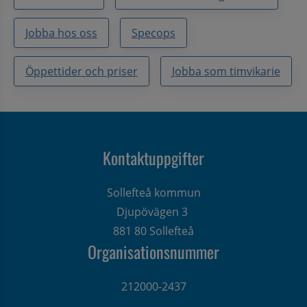
Jobba hos oss
Specops
Öppettider och priser
Jobba som timvikarie
Kontaktuppgifter
Sollefteå kommun
Djupövägen 3 
881 80 Sollefteå
Organisationsnummer
212000-2437