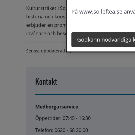
Kulturstråket i Sollefteå stadskärna är en levan
På www.solleftea.se använ
historia och konst flätas samman. Stråket sträck
erbjuder en promenad längs minnenas allé med en
invånare och besökare.
Godkänn nödvändiga 
Senast uppdaterad
4 juni 2025
Kontakt
Medborgarservice
Öppettider: 07:45 - 16:30
Telefon: 0620 - 68 20 00