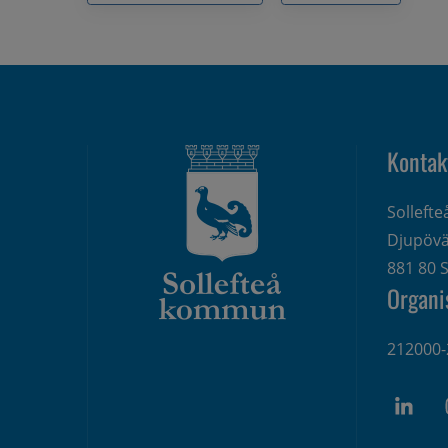
Kontak
Solleft
Djupövä
881 80 S
Organi
212000-