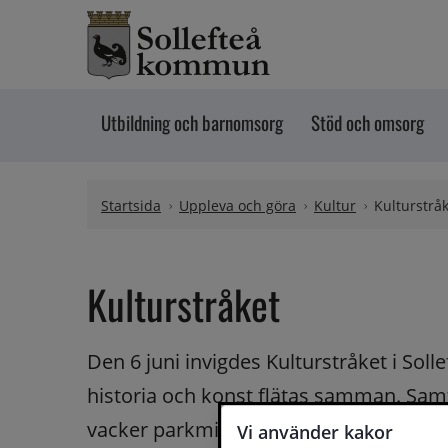
Hoppa till innehåll
Utbildning och barnomsorg
Stöd och omsorg
Startsida
Uppleva och göra
Kultur
Kulturstrå
Kulturstråket
Den 6 juni invigdes Kulturstråket i Soll
historia och konst flätas samman. Samti
vacker parkmiljö.
Vi använder kakor