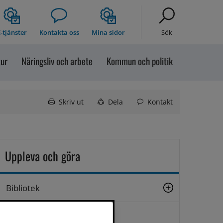
-tjänster
Kontakta oss
Mina sidor
Sök
tur
Näringsliv och arbete
Kommun och politik
Skriv ut
Dela
Kontakt
Uppleva och göra
Bibliotek
Bilddatabas Sollefteå