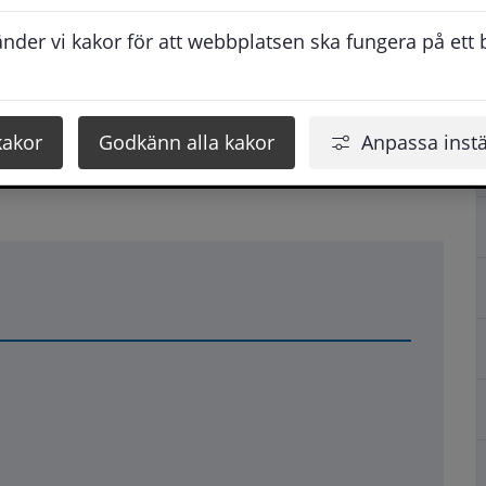
de och mångfacetterad del av platsens identitet, där 
der vi kakor för att webbplatsen ska fungera på ett br
er sig från Gågatans mittpunkt, Atti Gränd, och 
 rik palett av intryck, uttryck och avtryck för både 
kakor
Godkänn alla kakor
Anpassa instä