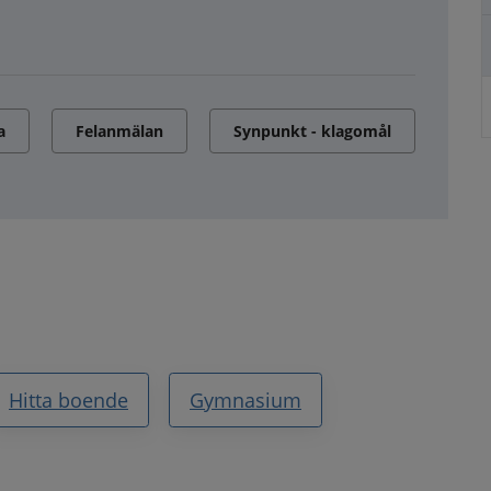
a
Felanmälan
Synpunkt - klagomål
Hitta boende
Gymnasium