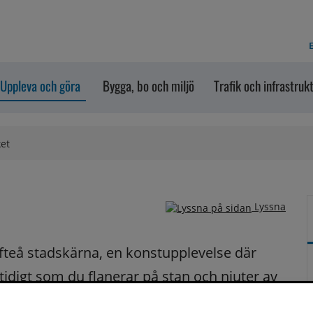
E
Uppleva och göra
Bygga, bo och miljö
Trafik och infrastruk
ket
Lyssna
efteå stadskärna, en konstupplevelse där 
digt som du flanerar på stan och njuter av 