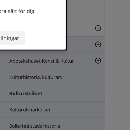
a sätt för dig.
Evenemang
Fritid
llningar
Kultur
Apotekshuset Konst & Kultur
Kulturhistoria, kulturarv
Kulturstråket
Kulturutmärkelser
Sollefteå stads historia