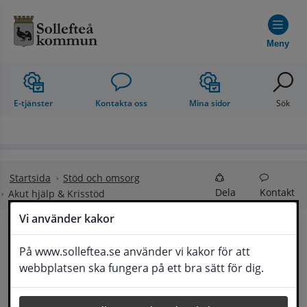
Hoppa till innehåll
Meny
E-tjänster
Kontakta oss
Mina sidor
Sök
Startsida
Stöd och omsorg
Dela
Kontakt
Akut hjälp & Krisstöd
Vi använder kakor
Akut hjälp & Krisstöd
På www.solleftea.se använder vi kakor för att
Lyssna
webbplatsen ska fungera på ett bra sätt för dig.
Vid akuta nödsituationer och behov av 
omedelbar hjälp vid olyckor, akut sjukdom eller 