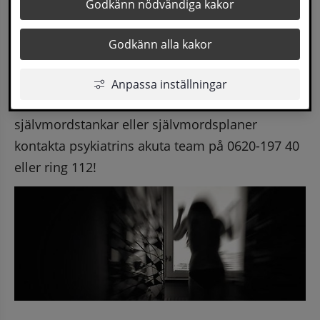
Godkänn nödvändiga kakor
nödsituation, våldsamma eller hotfulla 
situationer ring 112!
Godkänn alla kakor
Call 112 if you need immediate help.
Anpassa inställningar
Om du eller någon du känner har allvarliga 
självmordstankar eller självmordsplaner 
kontakta psykiatrins akuta team på 0620-197 40 
eller ring 112!