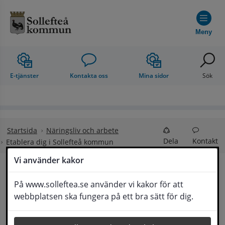
Hoppa till innehåll
Meny
E-tjänster
Kontakta oss
Mina sidor
Sök
Startsida
Näringsliv och arbete
Dela
Kontakt
Etablera dig i Sollefteå kommun
Vi använder kakor
Etablera dig i Sollefteå 
På www.solleftea.se använder vi kakor för att
Lyssna
webbplatsen ska fungera på ett bra sätt för dig.
kommun