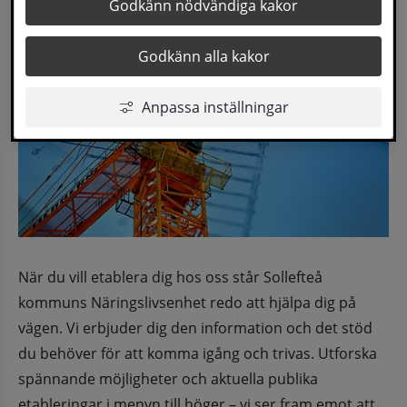
Godkänn nödvändiga kakor
Godkänn alla kakor
Anpassa inställningar
När du vill etablera dig hos oss står Sollefteå 
kommuns Näringslivsenhet redo att hjälpa dig på 
vägen. Vi erbjuder dig den information och det stöd 
du behöver för att komma igång och trivas. Utforska 
spännande möjligheter och aktuella publika 
etableringar i menyn till höger – vi ser fram emot att 