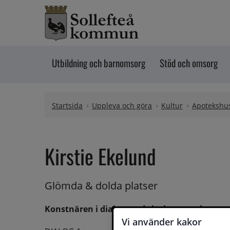
Hoppa till innehåll
Utbildning och barnomsorg
Stöd och omsorg
Startsida
Uppleva och göra
Kultur
Apotekshus
Kirstie Ekelund
Glömda & dolda platser
Konstnären i dialog med sitt konstverk
Vi använder kakor