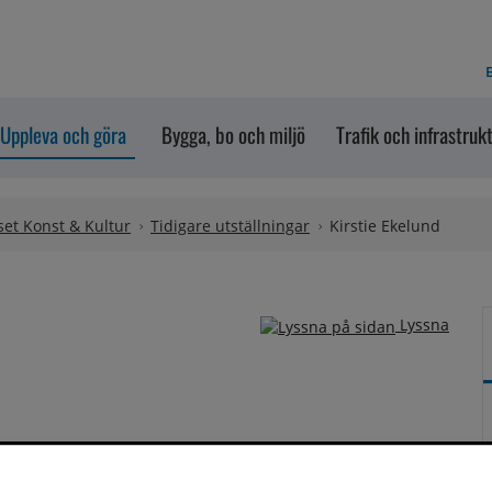
E
Uppleva och göra
Bygga, bo och miljö
Trafik och infrastruk
et Konst & Kultur
Tidigare utställningar
Kirstie Ekelund
Lyssna