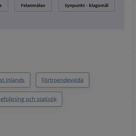
a
Felanmälan
Synpunkt - klagomål
st Inlands
Förtroendevalda
efolkning och statistik