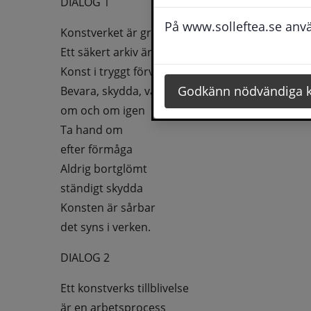
DIALOG 1
På www.solleftea.se använ
Konstverket är grundskyddat
Ett säkert arkiv är skapat
Konst i tryggt förvar
Godkänn nödvändiga 
Bevara, skydda, vårda, freda
om och om igen
Ta hand om
efter förmåga
Aldrig bortglömt
ständigt skydda
Konsten är sårbar
det syns i verken.
DIALOG 2
Ett konstverks tillblivelse
är en arbetsprocess