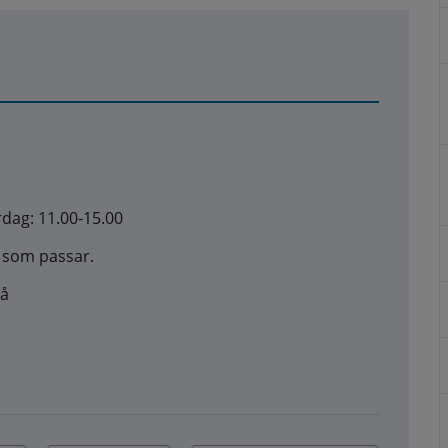
rdag: 11.00-15.00
d som passar.
eå