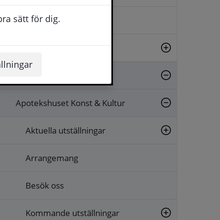
a sätt för dig.
Evenemang
Fritid
llningar
Kultur
Apotekshuset Konst & Kultur
Aktuella utställningar
Arrangemang
Besök oss
Kommande utställningar