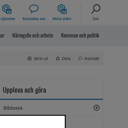
-tjänster
Kontakta oss
Mina sidor
Sök
tur
Näringsliv och arbete
Kommun och politik
Skriv ut
Dela
Kontakt
Uppleva och göra
Bibliotek
Bilddatabas Sollefteå