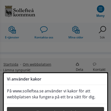
Hoppa till innehåll
Meny
E-tjänster
Kontakta oss
Mina sidor
Sök
Startsida
Om webbplatsen
Dela
Kontakt
Lämna synpunkt
Vi använder kakor
Lämna synpunkt
På www.solleftea.se använder vi kakor för att
Lyssna
webbplatsen ska fungera på ett bra sätt för dig.
Här kan du lämna synpunkter, förslag och 
klagomål, men också ge oss beröm på hemsida 