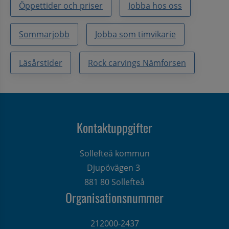
Öppettider och priser
Jobba hos oss
Sommarjobb
Jobba som timvikarie
Läsårstider
Rock carvings Nämforsen
Kontaktuppgifter
Sollefteå kommun
Djupövägen 3 
881 80 Sollefteå
Organisationsnummer
212000-2437