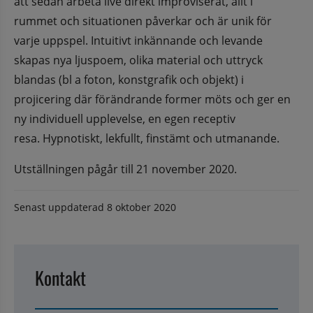
att sedan arbeta live direkt improviserat, allt i
rummet och situationen påverkar och är unik för 
varje uppspel. Intuitivt inkännande och levande
skapas nya ljuspoem, olika material och uttryck 
blandas (bl a foton, konstgrafik och objekt) i
projicering där förändrande former möts och ger en 
ny individuell upplevelse, en egen receptiv
resa. Hypnotiskt, lekfullt, finstämt och utmanande.
Utställningen pågår till 21 november 2020.
Senast uppdaterad
8 oktober 2020
Kontakt