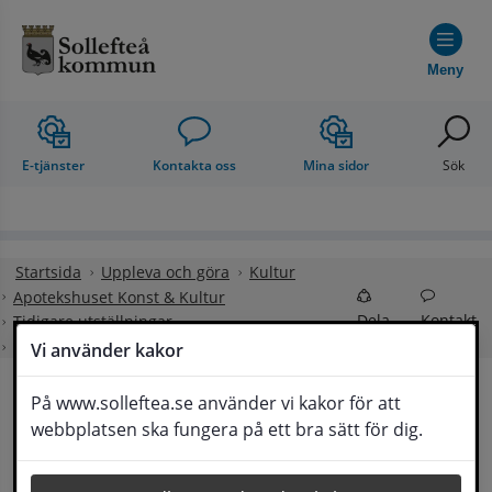
Hoppa till innehåll
Meny
E-tjänster
Kontakta oss
Mina sidor
Sök
Startsida
Uppleva och göra
Kultur
Apotekshuset Konst & Kultur
Dela
Kontakt
Tidigare utställningar
Sandra Berg Mozard
Vi använder kakor
På www.solleftea.se använder vi kakor för att
Sandra Berg Mozard
webbplatsen ska fungera på ett bra sätt för dig.
Lyssna