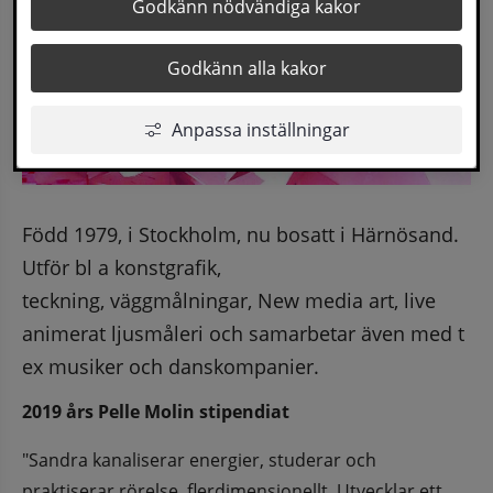
Godkänn nödvändiga kakor
Godkänn alla kakor
Anpassa inställningar
Född 1979, i Stockholm, nu bosatt i Härnösand. 
Utför bl a konstgrafik,
teckning, väggmålningar, New media art, live 
animerat ljusmåleri och samarbetar även med t 
ex musiker och danskompanier.
2019 års Pelle Molin stipendiat
"Sandra kanaliserar energier, studerar och 
praktiserar rörelse, flerdimensionellt. Utvecklar ett