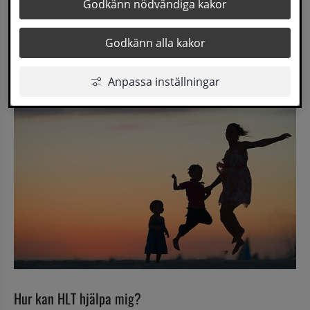
HLT är ett samarbete mellan skola, socialtjänst och 
Godkänn nödvändiga kakor
hälsocentralen med syftet att barn, unga och familjer 
ska få rätt hjälp i tid, utifrån sin livssituation och sitt 
Godkänn alla kakor
behov.
Anpassa inställningar
Hur kan HLT hjälpa mig?