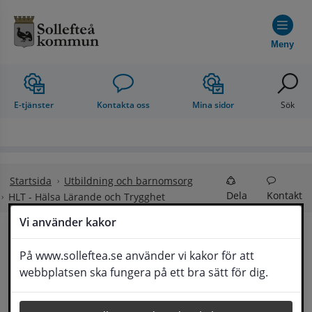
Hoppa till innehåll
Meny
E-tjänster
Kontakta oss
Mina sidor
Sök
Startsida
Utbildning och barnomsorg
Dela
Kontakt
HLT - Hälsa Lärande och Trygghet
Vi använder kakor
HLT - Hälsa Lärande 
På www.solleftea.se använder vi kakor för att
Lyssna
webbplatsen ska fungera på ett bra sätt för dig.
och Trygghet