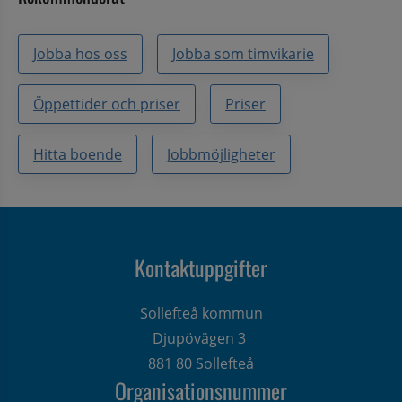
Jobba hos oss
Jobba som timvikarie
Öppettider och priser
Priser
Hitta boende
Jobbmöjligheter
Kontaktuppgifter
Sollefteå kommun
Djupövägen 3 
881 80 Sollefteå
Organisationsnummer