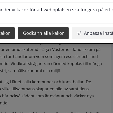
 anknytning till Västernorrland, vilket syns i 
der vi kakor för att webbplatsen ska fungera på ett br
många verk som har en tydlig regional prägel. Utställningens curator Björn Norberg har valt 
sätt. Vinden är en tydlig symbol för riktningar, både 
kakor
Godkänn alla kakor
Anpassa instä
och luft under vingarna. Konstnärerna har också 
s både de mer bokstavliga tolkningarna och de som har 
n är en omdiskuterad fråga i Västernorrland liksom på 
 sin tur handlar om vem som äger resurser och land 
amtid. Vindkraftsfrågan kan därmed kopplas till många 
ustri, samhällsekonomi och miljö.
 sig i länets alla kommuner och konsthallar. De 
 vilka tillsammans skapar en bild av samtidens 
nns här också sådant som är oväntat och väcker nya 
mtid.