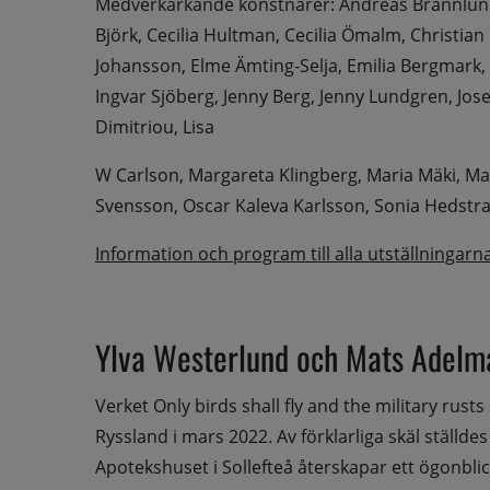
Medverkarkande konstnärer: Andreas Brännlund, A
Björk, Cecilia Hultman, Cecilia Ömalm, Christian 
Johansson, Elme Ämting-Selja, Emilia Bergmark,
Ingvar Sjöberg, Jenny Berg, Jenny Lundgren, Jos
Dimitriou, Lisa
W Carlson, Margareta Klingberg, Maria Mäki, M
Svensson, Oscar Kaleva Karlsson, Sonia Hedstra
Information och program till alla utställningarn
Ylva Westerlund och Mats Adelm
Verket Only birds shall fly and the military rusts
Ryssland i mars 2022. Av förklarliga skäl ställdes
Apotekshuset i Sollefteå återskapar ett ögonblic