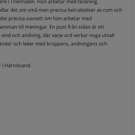
verk i Triennalen. Hon arbetar med teckning, 
handlar det om små men precisa betraktelser av rum och 
ch det precisa oavsett om hon arbetar med 
amman till meningar. En pust från sidan är ett 
 vind och andning, där varje ord verkar noga utvalt 
nder och leker med kroppens, andningens och 
r i Härnösand.