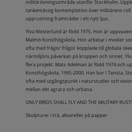
militärövningsområde utanför Stockholm. Uppleve
tankemässig kontemplation över militärens roll i
upprustning framträder i ett nytt ljus.
Ylva Westerlund är född 1975. Hon är uppvuxen 
Malmö Konsthögskola. Hon arbetar i medier som 
ofta med frågor frågor kopplade till globala sk
närmiljöns påverkan på kroppen och sinnet. Yl
flera projekt. Mats Adelman är född 1974.och u
Konsthögskola, 1995-2000. Han bor i Tensta, Sto
ofta med utgångspunkt i naturstudier och visio
mellan det agrara och urbana.
ONLY BIRDS SHALL FLY AND THE MILITARY RUSTS
Skulpturer i trä, akvareller på papper