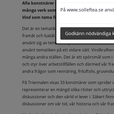
Alla konstnärer som deltar i utställningen har
På www.solleftea.se använ
Vind
 som tema för Triennalen.
Det är en tematik som kan tolkas på många olika 
Godkänn nödvändiga 
framåt och bakåt. Vi har medvind eller motvind 
använt sig av tematiken på olika sätt. Här finn
använt tematiken på ett vidare sätt. Vindkrafte
många andra ställen. Det är ett spörsmål som i
och styr över arbetstillfällen och därmed vår fr
andra frågor som rennäring, friluftsliv, gruvind
På Triennalen visas 33 konstnärer som sprider ut
representerar en mängd olika röster och uttryck
diskussioner och den värld vi lever i. Säkert fi
diskussioner om vår tid, vår historia och vår fra