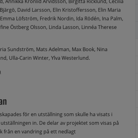
nnikka Kronlid Arvidsson, Birgitta Ricklund, Cecilia 
Bjärgö, David Larsson, Elin Kristoffersson, Elin Maria 
 Emma Löfström, Fredrik Nordin, Ida Rödén, Ina Palm, 
efine Östberg Olsson, Linda Lasson, Linnéa Therese 
aria Sundström, Mats Adelman, Max Book, Nina 
nd, Ulla-Carin Winter, Ylva Westerlund.
a
an
 skapades för en utställning som skulle ha visats i 
 utställningen in. De delar av projektet som visas på 
k från en vandring på ett nedlagt 