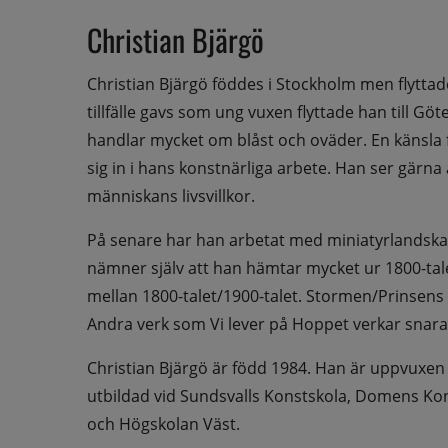
Christian Bjärgö
Christian Bjärgö föddes i Stockholm men flyttad
tillfälle gavs som ung vuxen flyttade han till G
handlar mycket om blåst och oväder. En känsla f
sig in i hans konstnärliga arbete. Han ser gärna 
människans livsvillkor.
På senare har han arbetat med miniatyrlandskap
nämner själv att han hämtar mycket ur 1800-tale
mellan 1800-talet/1900-talet. Stormen/Prinsens
Andra verk som Vi lever på Hoppet verkar snar
Christian Bjärgö är född 1984. Han är uppvuxen
utbildad vid Sundsvalls Konstskola, Domens Kon
och Högskolan Väst.