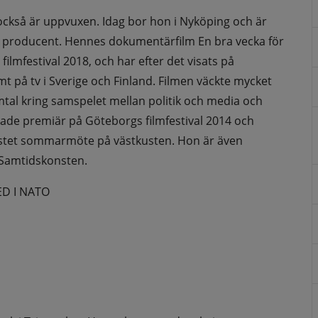
också är uppvuxen. Idag bor hon i Nyköping och är 
 producent. Hennes dokumentärfilm En bra vecka för 
lmfestival 2018, och har efter det visats på 
amt på tv i Sverige och Finland. Filmen väckte mycket 
mtal kring samspelet mellan politik och media och 
ade premiär på Göteborgs filmfestival 2014 och 
ristet sommarmöte på västkusten. Hon är även 
i Samtidskonsten.
ED I NATO