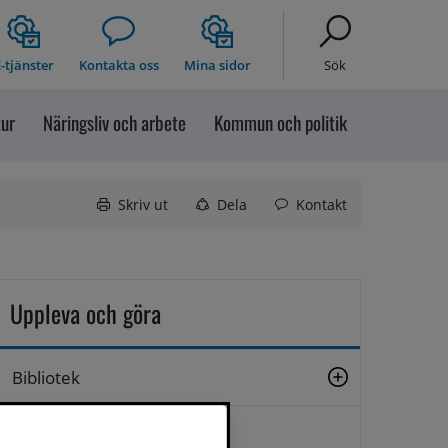
-tjänster
Kontakta oss
Mina sidor
Sök
tur
Näringsliv och arbete
Kommun och politik
Skriv ut
Dela
Kontakt
Uppleva och göra
Bibliotek
Bilddatabas Sollefteå