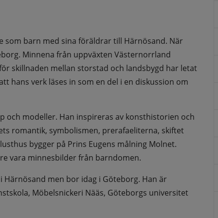
e som barn med sina föräldrar till Härnösand. När 
öteborg. Minnena från uppväxten Västernorrland 
ör skillnaden mellan storstad och landsbygd har letat 
att hans verk läses in som en del i en diskussion om 
 och modeller. Han inspireras av konsthistorien och 
ts romantik, symbolismen, prerafaeliterna, skiftet 
 lusthus bygger på Prins Eugens målning Molnet. 
are vara minnesbilder från barndomen.
 i Härnösand men bor idag i Göteborg. Han är 
stskola, Möbelsnickeri Nääs, Göteborgs universitet 