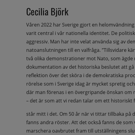
Cecilia Björk
Våren 2022 har Sverige gjort en helomvändning o
varit central i vår nationella identitet. De polit
aggressiv. Man har inte velat använda sig av de
natoanslutningen till en valfråga. ”Tillsvidare k
två olika demonstrationer mot Nato, som ägde ru
dokumentation av det historiska beslutet att gå 
reflektion över det sköra i de demokratiska proc
rörelse som i Sverige idag är mycket spretig och
där man förenas i en övergripande önskan om n
– det är som att vi redan talar om ett historiskt 
står mitt i det. Om 50 år när vi tittar tillbaka på
fanns andra röster. Att det också fanns de som
marschera oavbrutet fram till utställningens s