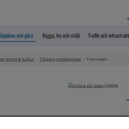
E
Uppleva och göra
Bygga, bo och miljö
Trafik och infrastruk
et Konst & Kultur
Tidigare utställningar
Triennalen
Lyssna