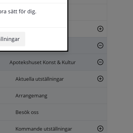
a sätt för dig.
Evenemang
Fritid
llningar
Kultur
Apotekshuset Konst & Kultur
Aktuella utställningar
Arrangemang
Besök oss
Kommande utställningar