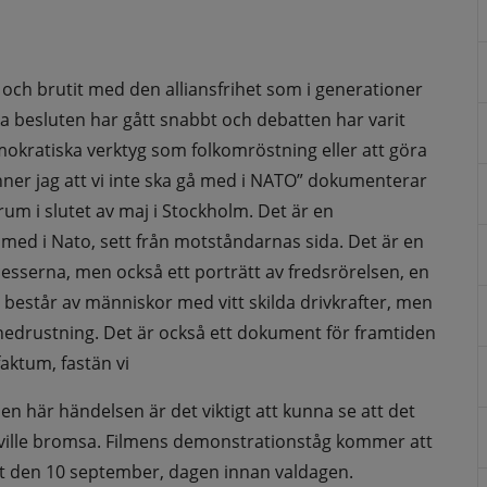
ch brutit med den alliansfrihet som i generationer 
iska besluten har gått snabbt och debatten har varit 
mokratiska verktyg som folkomröstning eller att göra 
änner jag att vi inte ska gå med i NATO” dokumenterar 
m i slutet av maj i Stockholm. Det är en 
med i Nato, sett från motståndarnas sida. Det är en 
esserna, men också ett porträtt av fredsrörelsen, en 
 består av människor med vitt skilda drivkrafter, men 
edrustning. Det är också ett dokument för framtiden 
faktum, fastän vi
 den här händelsen är det viktigt att kunna se att det 
 ville bromsa. Filmens demonstrationståg kommer att 
lut den 10 september, dagen innan valdagen.