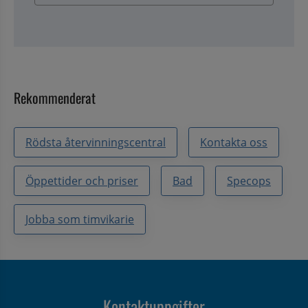
Rekommenderat
Rödsta återvinningscentral
Kontakta oss
Öppettider och priser
Bad
Specops
Jobba som timvikarie
Kontaktuppgifter