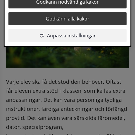
Godkänn nödvändiga kakor
Godkänn alla kakor
Anpassa inställningar
Varje elev ska få det stöd den behöver. Oftast 
får eleven extra stöd i klassen, som kallas extra 
anpassningar. Det kan vara personliga tydliga 
instruktioner, färdiga anteckningar och förlängd 
provtid. Det kan även vara särskilda läromedel, 
dator, specialprogram, 