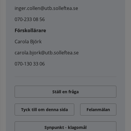
inger.collen@utb.solleftea.se
070-233 08 56
Förskollärare
Carola Björk
carola.bjork@utb.solleftea.se
070-130 33 06
Ställ en fråga
Tyck till om denna sida
Felanmälan
Synpunkt - klagomål