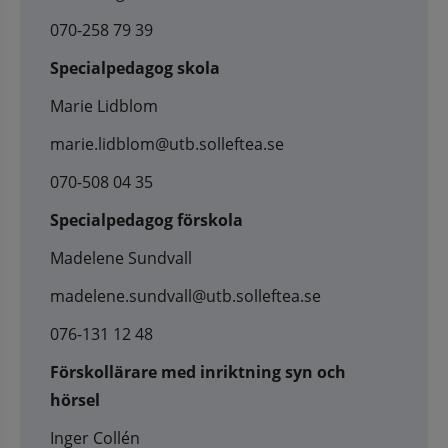
070-258 79 39
Specialpedagog skola
Marie Lidblom
marie.lidblom@utb.solleftea.se
070-508 04 35
Specialpedagog förskola
Madelene Sundvall
madelene.sundvall@utb.solleftea.se
076-131 12 48
Förskollärare med inriktning syn och
hörsel
Inger Collén