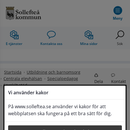
Hoppa till innehåll
Meny
E-tjänster
Kontakta oss
Mina sidor
Sök
Startsida
Utbildning och barnomsorg
Centrala elevhälsan
Specialpedagog
Dela
Kontakt
Särskilt stöd
Vi använder kakor
Särskilt stöd
På www.solleftea.se använder vi kakor för att
Lyssna
webbplatsen ska fungera på ett bra sätt för dig.